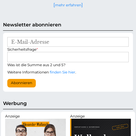
mehr erfahren
Newsletter abonnieren
E
-
P
Sicherheitsfrage
*
M
f
a
l
i
i
Was ist die Summe aus 2 und 5?
l
c
-
Weitere Informationen
finden Sie hier
.
h
A
t
d
Abonnieren
f
r
e
e
l
s
d
s
Werbung
e