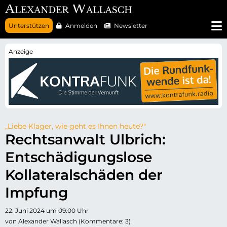
N
Unterstützen
Anmelden
Newsletter
a
v
i
g
a
t
i
o
n
ü
b
e
r
„Liebe Kläger, wie geht es Ihnen heute?"
s
Rechtsanwalt Ulbrich:
p
r
Entschädigungslose
i
n
g
Kollateralschäden der
e
n
Impfung
22. Juni 2024 um 09:00 Uhr
von Alexander Wallasch (Kommentare: 3)