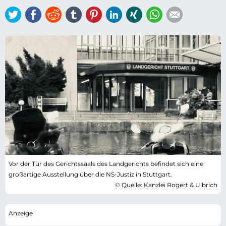
Twitter
Facebook
Reddit
tumblr
Pinterest
LinkedIn
Xing
WhatsApp
E-mail
Vor der Tür des Gerichtssaals des Landgerichts befindet sich eine
großartige Ausstellung über die NS-Justiz in Stuttgart.
© Quelle: Kanzlei Rogert & Ulbrich