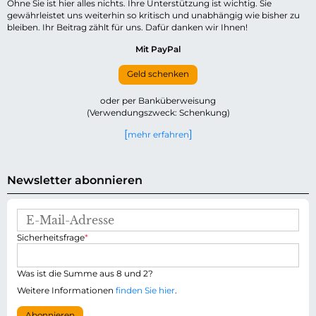
Ohne Sie ist hier alles nichts. Ihre Unterstützung ist wichtig. Sie
gewährleistet uns weiterhin so kritisch und unabhängig wie bisher zu
bleiben. Ihr Beitrag zählt für uns. Dafür danken wir Ihnen!
Mit PayPal
Geld schenken
oder per Banküberweisung
(Verwendungszweck: Schenkung)
mehr erfahren
Newsletter abonnieren
E
-
P
Sicherheitsfrage
*
M
f
a
l
i
i
Was ist die Summe aus 8 und 2?
l
c
-
Weitere Informationen
finden Sie hier
.
h
A
t
d
Abonnieren