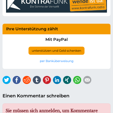
Ihre Unterstützung zählt
Mit PayPal
unterstützen und Geld schenken
per Banküberweisung
Twitter
Facebook
Reddit
tumblr
Pinterest
LinkedIn
Xing
WhatsApp
E-mail
Einen Kommentar schreiben
Sie müssen sich anmelden, um Kommentare