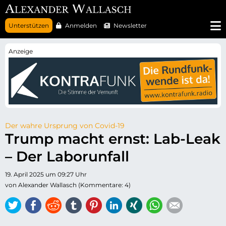
N
Unterstützen
Anmelden
Newsletter
a
v
i
g
a
t
i
o
n
ü
b
e
r
Der wahre Ursprung von Covid-19
s
Trump macht ernst: Lab-Leak
p
r
– Der Laborunfall
i
n
g
19. April 2025 um 09:27 Uhr
e
n
von Alexander Wallasch (Kommentare: 4)
Twitter
Facebook
Reddit
tumblr
Pinterest
LinkedIn
Xing
WhatsApp
E-mail