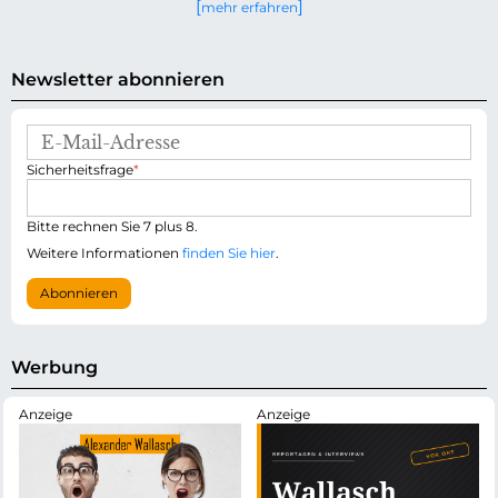
mehr erfahren
Newsletter abonnieren
E
-
P
Sicherheitsfrage
*
M
f
a
l
i
i
Bitte rechnen Sie 7 plus 8.
l
c
-
Weitere Informationen
finden Sie hier
.
h
A
t
d
Abonnieren
f
r
e
e
l
s
d
s
Werbung
e