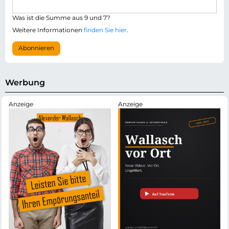
a
l
i
i
Was ist die Summe aus 9 und 7?
l
c
-
Weitere Informationen
finden Sie hier
.
h
A
t
d
Abonnieren
f
r
e
e
l
s
d
s
Werbung
e