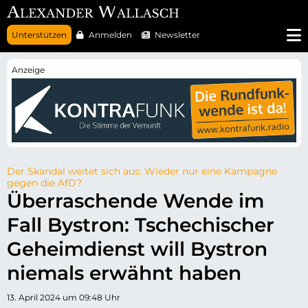
N
Unterstützen
Anmelden
Newsletter
a
v
i
g
a
t
i
o
n
ü
b
e
r
Der Skandal weitet sich aus: Wieder nur eine Kampagne
s
gegen die AfD?
p
Überraschende Wende im
r
i
Fall Bystron: Tschechischer
n
g
e
Geheimdienst will Bystron
n
niemals erwähnt haben
13. April 2024 um 09:48 Uhr