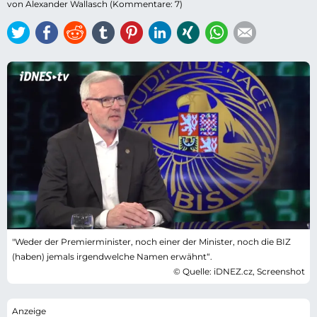
von Alexander Wallasch (Kommentare: 7)
Twitter
Facebook
Reddit
tumblr
Pinterest
LinkedIn
Xing
WhatsApp
E-mail
"Weder der Premierminister, noch einer der Minister, noch die BIZ
(haben) jemals irgendwelche Namen erwähnt“.
© Quelle: iDNEZ.cz, Screenshot