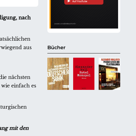
digung, nach
atsächlichen
rwiegend aus
Bücher
die nächsten
 wie einfach es
aturgischen
ang mit den