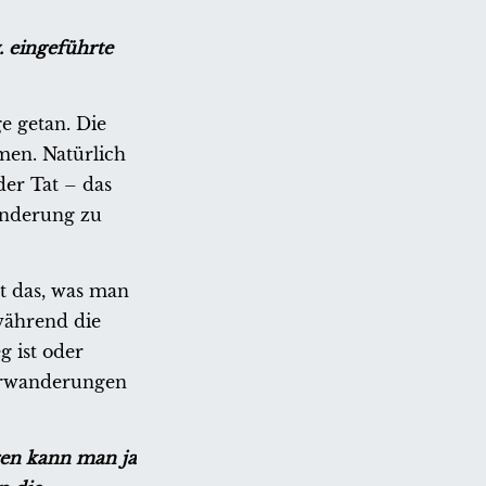
. eingeführte
e getan. Die
men. Natürlich
der Tat – das
anderung zu
t das, was man
während die
 ist oder
kerwanderungen
gen kann man ja