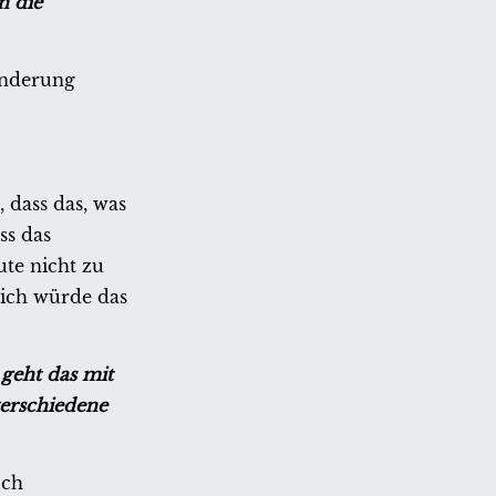
n die
anderung
 dass das, was
ss das
ute nicht zu
 ich würde das
geht das mit
verschiedene
uch