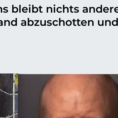
s bleibt nichts ander
land abzuschotten un
p
il