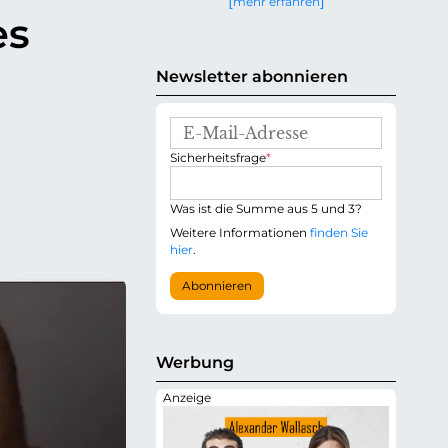
mehr erfahren
g
es
e
n
d
Newsletter abonnieren
E
-
P
Sicherheitsfrage
*
M
f
a
l
i
i
Was ist die Summe aus 5 und 3?
l
c
-
Weitere Informationen
finden Sie
h
A
hier
.
t
d
f
r
Abonnieren
e
e
l
s
d
s
e
Werbung