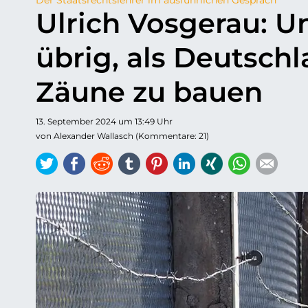
Ulrich Vosgerau: Un
übrig, als Deutsch
Zäune zu bauen
13. September 2024 um 13:49 Uhr
von Alexander Wallasch (Kommentare: 21)
Twitter
Facebook
Reddit
tumblr
Pinterest
LinkedIn
Xing
WhatsAp
E-ma