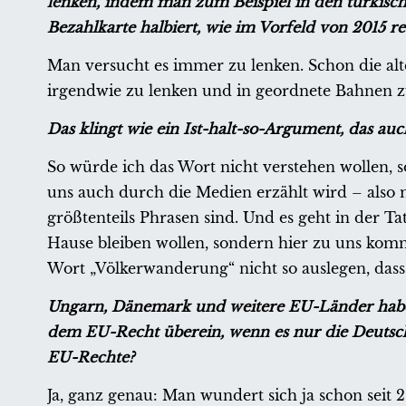
lenken, indem man zum Beispiel in den türkisc
Bezahlkarte halbiert, wie im Vorfeld von 2015 rea
Man versucht es immer zu lenken. Schon die al
irgendwie zu lenken und in geordnete Bahnen zu 
Das klingt wie ein Ist-halt-so-Argument, das auc
So würde ich das Wort nicht verstehen wollen,
uns auch durch die Medien erzählt wird – also
größtenteils Phrasen sind. Und es geht in der 
Hause bleiben wollen, sondern hier zu uns komm
Wort „Völkerwanderung“ nicht so auslegen, dass 
Ungarn, Dänemark und weitere EU-Länder haben 
dem EU-Recht überein, wenn es nur die Deutsch
EU-Rechte?
Ja, ganz genau: Man wundert sich ja schon seit 2