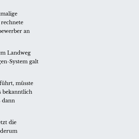
amalige
 rechnete
lbewerber an
 dem Landweg
gen-System galt
führt, müsste
s bekanntlich
s dann
tzt die
iederum