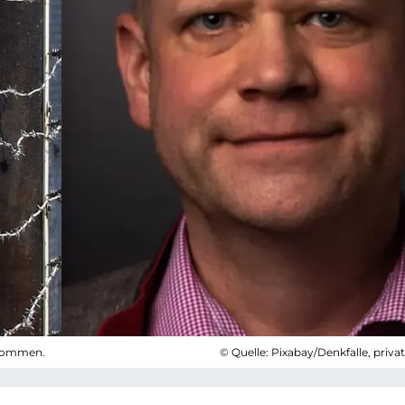
rnommen.
© Quelle: Pixabay/Denkfalle, priva