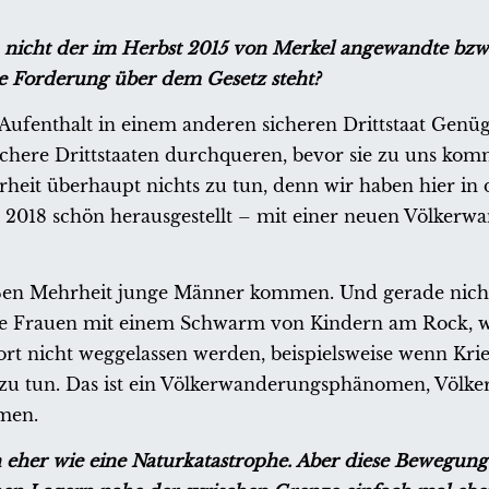
a nicht der im Herbst 2015 von Merkel angewandte bzw
he Forderung über dem Gesetz steht?
fenthalt in einem anderen sicheren Drittstaat Genüg
chere Drittstaaten durchqueren, bevor sie zu uns kom
eit überhaupt nichts zu tun, denn wir haben hier in 
 2018 schön herausgestellt – mit einer neuen Völkerw
roßen Mehrheit junge Männer kommen. Und gerade nich
junge Frauen mit einem Schwarm von Kindern am Rock, 
 nicht weggelassen werden, beispielsweise wenn Krieg
ts zu tun. Das ist ein Völkerwanderungsphänomen, Völ
men.
h eher wie eine Naturkatastrophe. Aber diese Bewegun