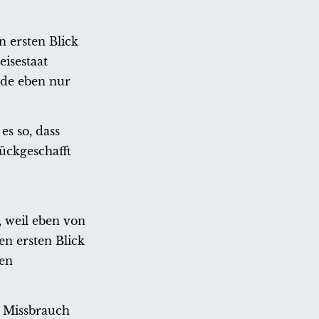
 ersten Blick
isestaat
rde eben nur
s so, dass
ückgeschafft
 weil eben von
n ersten Blick
den
n Missbrauch