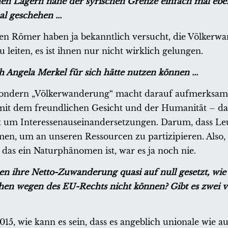
hen Lagern nahe der syrischen Grenze einfach mal ebe
l geschehen ...
ten Römer haben ja bekanntlich versucht, die Völkerw
leiten, es ist ihnen nur nicht wirklich gelungen.
h Angela Merkel für sich hätte nutzen können ...
 sondern „Völkerwanderung“ macht darauf aufmerksam,
 mit dem freundlichen Gesicht und der Humanität – da
Tat um Interessenauseinandersetzungen. Darum, dass Le
en, um an unseren Ressourcen zu partizipieren. Also,
das ein Naturphänomen ist, war es ja noch nie.
ihre Netto-Zuwanderung quasi auf null gesetzt, wie 
en wegen des EU-Rechts nicht können? Gibt es zwei 
015, wie kann es sein, dass es angeblich unionale wie a