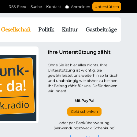
RSS-Feed
Suche
Kontakt
Anmelden
Unterstützen
N
Gesellschaft
Politik
Kultur
Gastbeiträge
a
v
g
Ihre Unterstützung zählt
a
Ohne Sie ist hier alles nichts. Ihre
Unterstützung ist wichtig. Sie
o
gewährleistet uns weiterhin so kritisch
n
und unabhängig wie bisher zu bleiben.
ü
Ihr Beitrag zählt für uns. Dafür danken
wir Ihnen!
b
e
Mit PayPal
Geld schenken
p
oder per Banküberweisung
(Verwendungszweck: Schenkung)
n