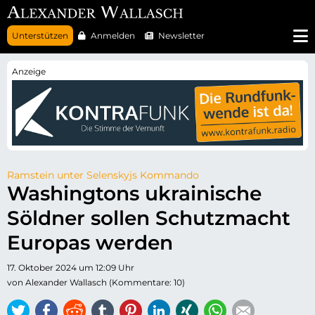
N
Unterstützen
Anmelden
Newsletter
a
v
i
g
a
t
i
o
n
ü
b
e
r
Ramstein unter Selenskyjs Kommando
s
Washingtons ukrainische
p
r
Söldner sollen Schutzmacht
i
n
g
Europas werden
e
n
17. Oktober 2024 um 12:09 Uhr
von Alexander Wallasch (Kommentare: 10)
Twitter
Facebook
Reddit
tumblr
Pinterest
LinkedIn
Xing
WhatsApp
E-mail