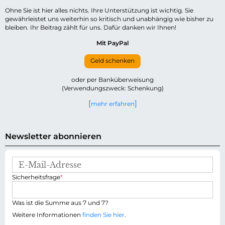
Ohne Sie ist hier alles nichts. Ihre Unterstützung ist wichtig. Sie
gewährleistet uns weiterhin so kritisch und unabhängig wie bisher zu
bleiben. Ihr Beitrag zählt für uns. Dafür danken wir Ihnen!
Mit PayPal
Geld schenken
oder per Banküberweisung
(Verwendungszweck: Schenkung)
mehr erfahren
Newsletter abonnieren
E
-
P
Sicherheitsfrage
*
M
f
a
l
i
i
Was ist die Summe aus 7 und 7?
l
c
-
Weitere Informationen
finden Sie hier
.
h
A