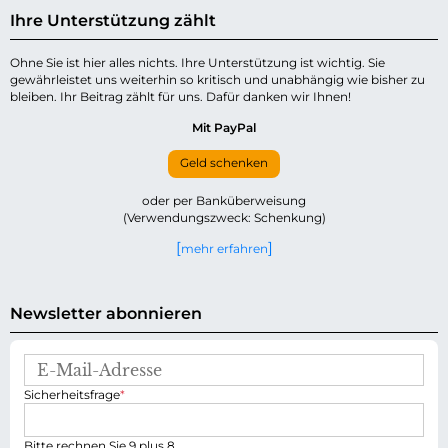
Ihre Unterstützung zählt
Ohne Sie ist hier alles nichts. Ihre Unterstützung ist wichtig. Sie
gewährleistet uns weiterhin so kritisch und unabhängig wie bisher zu
bleiben. Ihr Beitrag zählt für uns. Dafür danken wir Ihnen!
Mit PayPal
Geld schenken
oder per Banküberweisung
(Verwendungszweck: Schenkung)
mehr erfahren
Newsletter abonnieren
E
-
P
Sicherheitsfrage
*
M
f
a
l
i
i
Bitte rechnen Sie 9 plus 8.
l