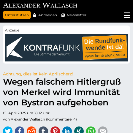
N
Unterstützen
Anmelden
Newsletter
a
v
i
g
a
t
i
o
n
ü
b
e
r
Achtung, dies ist kein Aprilscherz!
s
Wegen falschem Hitlergruß
p
r
von Merkel wird Immunität
i
n
g
von Bystron aufgehoben
e
n
01. April 2025 um 18:12 Uhr
von Alexander Wallasch (Kommentare: 4)
Twitter
Facebook
Reddit
tumblr
Pinterest
LinkedIn
Xing
WhatsApp
E-mail