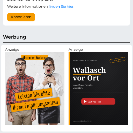
c
-
Weitere Informationen
finden Sie hier
.
h
A
t
d
Abonnieren
f
r
e
e
l
s
d
s
Werbung
e