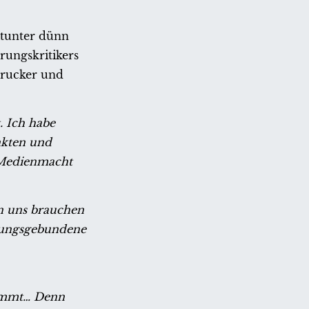
itunter dünn
rungskritikers
arucker und
. Ich habe
nkten und
 Medienmacht
on uns brauchen
isungsgebundene
timmt… Denn