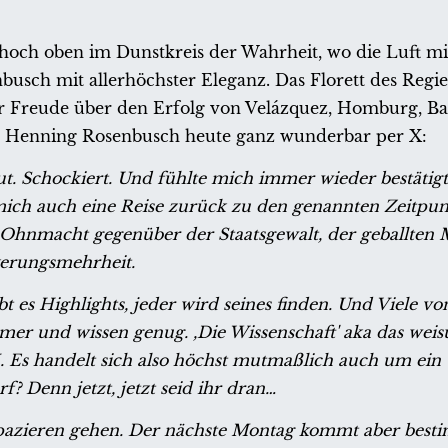
n, hoch oben im Dunstkreis der Wahrheit, wo die Luft m
usch mit allerhöchster Eleganz. Das Florett des Regie
mer Freude über den Erfolg von Velázquez, Homburg, B
ibt Henning Rosenbusch heute ganz wunderbar per X:
ut. Schockiert. Und fühlte mich immer wieder bestätigt
 mich auch eine Reise zurück zu den genannten Zeitpu
 Ohnmacht gegenüber der Staatsgewalt, der geballten
kerungsmehrheit.
bt es Highlights, jeder wird seines finden. Und Viele v
mmer und wissen genug. ,Die Wissenschaft' aka das we
KI. Es handelt sich also höchst mutmaßlich auch um ein
? Denn jetzt, jetzt seid ihr dran…
spazieren gehen. Der nächste Montag kommt aber bes