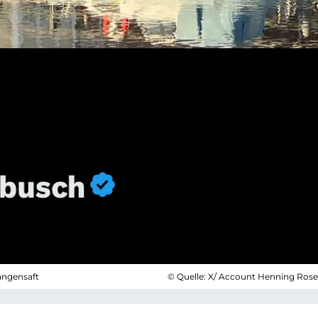
angensaft
© Quelle: X/ Account Henning Ros