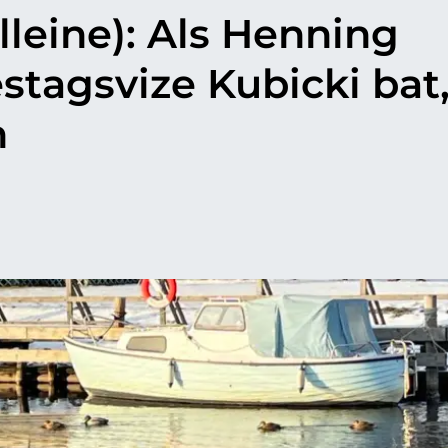
lleine): Als Henning
agsvize Kubicki bat,
n
p
il