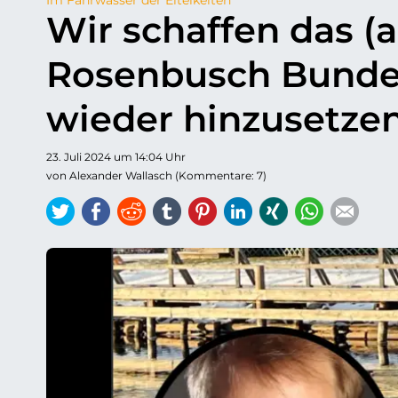
Wir schaffen das (a
Rosenbusch Bundest
wieder hinzusetze
23. Juli 2024 um 14:04 Uhr
von Alexander Wallasch (Kommentare: 7)
Twitter
Facebook
Reddit
tumblr
Pinterest
LinkedIn
Xing
WhatsAp
E-ma