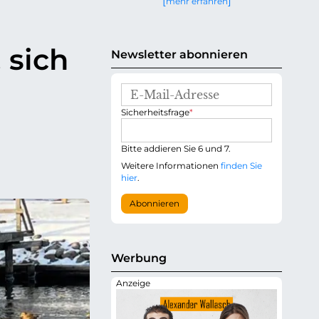
mehr erfahren
g
e
n
 sich
Newsletter abonnieren
E
-
P
Sicherheitsfrage
*
M
f
a
l
i
i
Bitte addieren Sie 6 und 7.
l
c
-
Weitere Informationen
finden Sie
h
A
hier
.
t
d
f
r
Abonnieren
e
e
l
s
d
s
e
Werbung