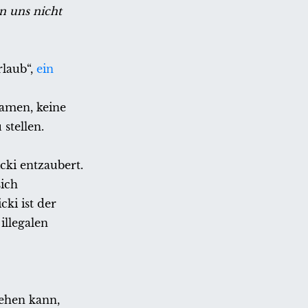
n uns nicht
rlaub“,
ein
samen, keine
stellen.
icki entzaubert.
ich
ki ist der
illegalen
sehen kann,