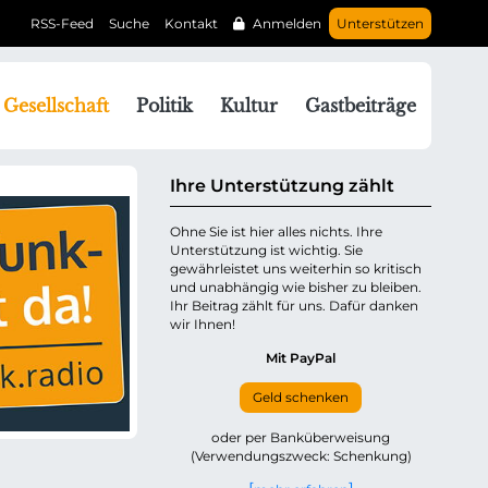
RSS-Feed
Suche
Kontakt
Anmelden
Unterstützen
N
Gesellschaft
Politik
Kultur
Gastbeiträge
a
v
g
Ihre Unterstützung zählt
a
Ohne Sie ist hier alles nichts. Ihre
Unterstützung ist wichtig. Sie
o
gewährleistet uns weiterhin so kritisch
n
und unabhängig wie bisher zu bleiben.
ü
Ihr Beitrag zählt für uns. Dafür danken
wir Ihnen!
b
e
Mit PayPal
Geld schenken
p
oder per Banküberweisung
(Verwendungszweck: Schenkung)
n