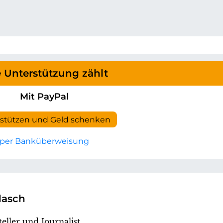
e Unterstützung zählt
Mit PayPal
rstützen und Geld schenken
per Banküberweisung
lasch
eller und Journalist