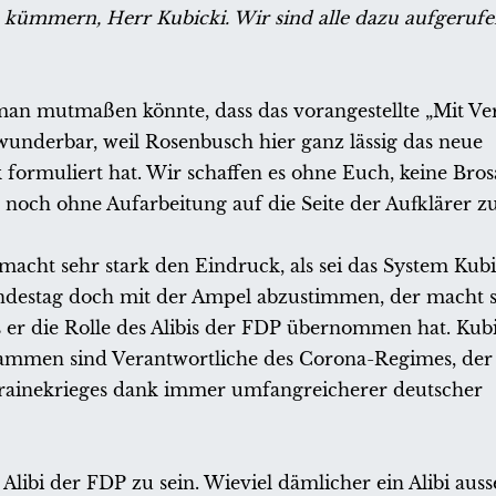
m kümmern, Herr Kubicki. Wir sind alle dazu aufgerufe
l man mutmaßen könnte, dass das vorangestellte „Mit Ve
wunderbar, weil Rosenbusch hier ganz lässig das neue
formuliert hat. Wir schaffen es ohne Euch, keine Bro
t noch ohne Aufarbeitung auf die Seite der Aufklärer zu 
s macht sehr stark den Eindruck, als sei das System Kub
destag doch mit der Ampel abzustimmen, der macht s
 er die Rolle des Alibis der FDP übernommen hat. Kubic
ammen sind Verantwortliche des Corona-Regimes, der 
ainekrieges dank immer umfangreicherer deutscher
s Alibi der FDP zu sein. Wieviel dämlicher ein Alibi aus