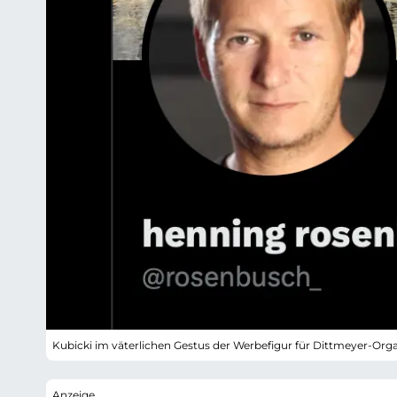
Kubicki im väterlichen Gestus der Werbefigur für Dittmeyer-Org