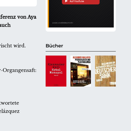
nferenz von Aya
 auch
ischt wird.
Bücher
r-Organgensaft:
twortete
elázquez