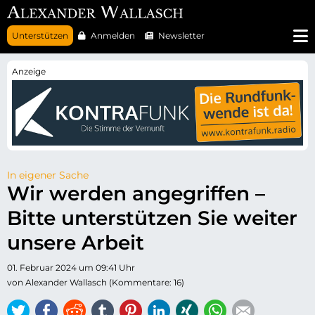
N
Unterstützen
Anmelden
Newsletter
a
v
i
g
a
t
i
o
n
ü
b
e
r
In eigener Sache
s
Wir werden angegriffen –
p
r
Bitte unterstützen Sie weiter
i
n
g
unsere Arbeit
e
n
01. Februar 2024 um 09:41 Uhr
von Alexander Wallasch (Kommentare: 16)
Twitter
Facebook
Reddit
tumblr
Pinterest
LinkedIn
Xing
WhatsApp
E-mail