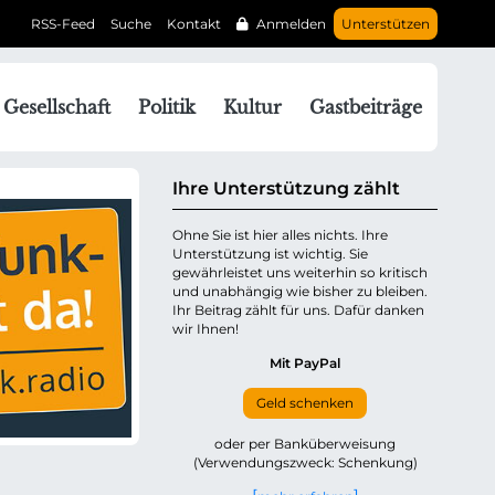
RSS-Feed
Suche
Kontakt
Anmelden
Unterstützen
N
Gesellschaft
Politik
Kultur
Gastbeiträge
a
v
g
Ihre Unterstützung zählt
a
Ohne Sie ist hier alles nichts. Ihre
Unterstützung ist wichtig. Sie
o
gewährleistet uns weiterhin so kritisch
n
und unabhängig wie bisher zu bleiben.
ü
Ihr Beitrag zählt für uns. Dafür danken
wir Ihnen!
b
e
Mit PayPal
Geld schenken
p
oder per Banküberweisung
(Verwendungszweck: Schenkung)
n