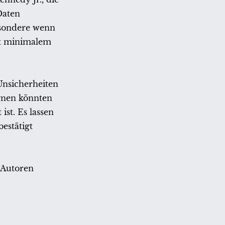
Daten
besondere wenn
it minimalem
Unsicherheiten
gnen könnten
st. Es lassen
estätigt
 Autoren