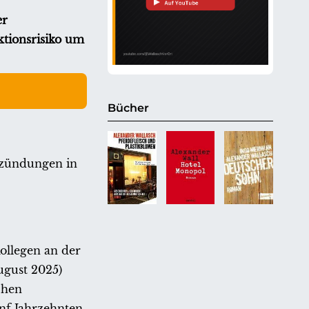
er
ktionsrisiko um
Bücher
tzündungen in
ollegen an der
ugust 2025)
chen
nf Jahrzehnten