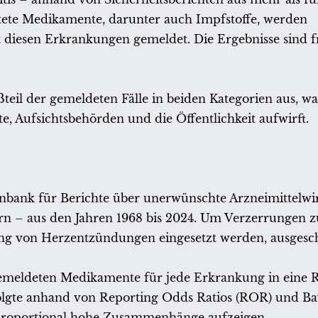
itete Medikamente, darunter auch Impfstoffe, werden
diesen Erkrankungen gemeldet. Die Ergebnisse sind 
l der gemeldeten Fälle in beiden Kategorien aus, w
, Aufsichtsbehörden und die Öffentlichkeit aufwirft.
enbank für Berichte über unerwünschte Arzneimittelw
ern – aus den Jahren 1968 bis 2024. Um Verzerrungen 
ng von Herzentzündungen eingesetzt werden, ausgesch
emeldeten Medikamente für jede Erkrankung in eine R
rfolgte anhand von Reporting Odds Ratios (ROR) und Ba
rproportional hohe Zusammenhänge aufzeigen.