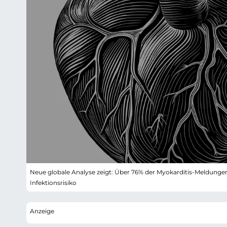
Neue globale Analyse zeigt: Über 76% der Myokarditis-Meldun
Infektionsrisiko