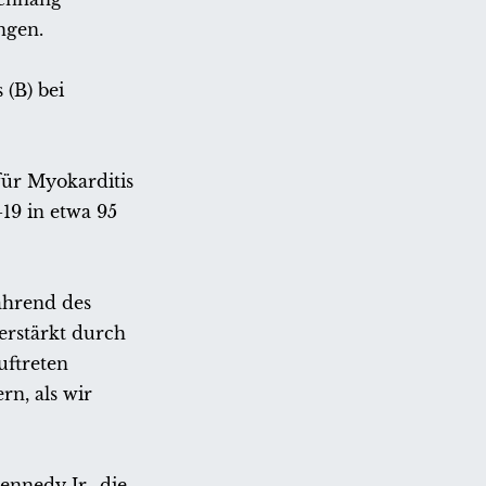
ngen.
 (B) bei
für Myokarditis
19 in etwa 95
ährend des
verstärkt durch
uftreten
rn, als wir
nnedy Jr., die