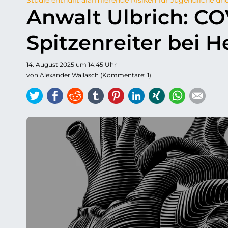
Anwalt Ulbrich: C
Spitzenreiter bei
14. August 2025 um 14:45 Uhr
von Alexander Wallasch (Kommentare: 1)
Twitter
Facebook
Reddit
tumblr
Pinterest
LinkedIn
Xing
WhatsAp
E-ma