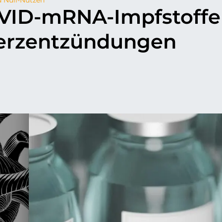
OVID-mRNA-Impfstoffe
 Herzentzündungen
p
il