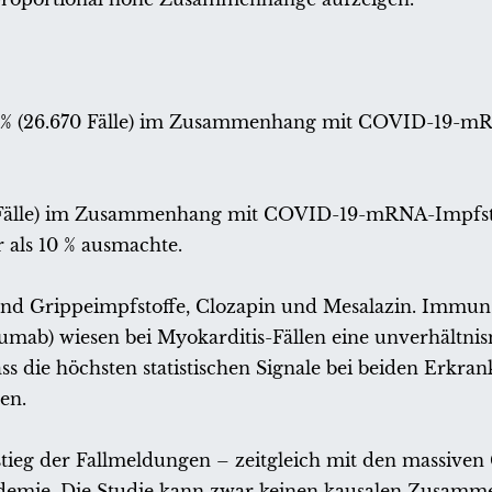
6 % (26.670 Fälle) im Zusammenhang mit COVID-19-m
1 Fälle) im Zusammenhang mit COVID-19-mRNA-Impfst
 als 10 % ausmachte.
- und Grippeimpfstoffe, Clozapin und Mesalazin. Immu
umab) wiesen bei Myokarditis-Fällen eine unverhältni
dass die höchsten statistischen Signale bei beiden Erkra
en.
tieg der Fallmeldungen – zeitgleich mit den massive
emie. Die Studie kann zwar keinen kausalen Zusam