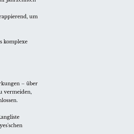
frappierend, um
as komplexe
irkungen – über
zu vermeiden,
lossen.
angliste
yes'schen