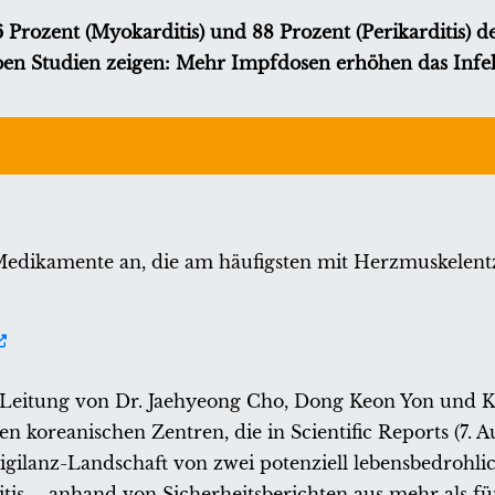
ozent (Myokarditis) und 88 Prozent (Perikarditis) d
eben Studien zeigen: Mehr Impfdosen erhöhen das Infe
edikamente an, die am häufigsten mit Herzmuskelen
Leitung von Dr. Jaehyeong Cho, Dong Keon Yon und K
koreanischen Zentren, die in Scientific Reports (7. A
igilanz-Landschaft von zwei potenziell lebensbedrohli
is – anhand von Sicherheitsberichten aus mehr als fü