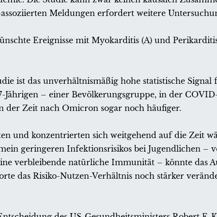
-assoziierten Meldungen erfordert weitere Untersuchu
schte Ereignisse mit Myokarditis (A) und Perikarditis
ie ist das unverhältnismäßig hohe statistische Signal 
 17-Jährigen – einer Bevölkerungsgruppe, in der COVID-
 in der Zeit nach Omicron sogar noch häufiger.
en und konzentrierten sich weitgehend auf die Zeit w
emein geringeren Infektionsrisikos bei Jugendlichen – 
eine verbleibende natürliche Immunität – könnte das A
rte das Risiko-Nutzen-Verhältnis noch stärker verände
tscheidung des US-Gesundheitsministers Robert F. Ke