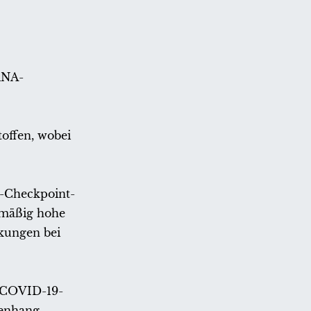
RNA-
offen, wobei
n-Checkpoint-
smäßig hohe
nkungen bei
n COVID-19-
menhang