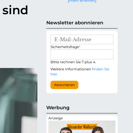
mehr erfahren
g
 sind
e
n
Newsletter abonnieren
E
-
P
Sicherheitsfrage
*
M
f
a
l
i
i
Bitte rechnen Sie 7 plus 4.
l
c
-
Weitere Informationen
finden Sie
h
A
hier
.
t
d
f
r
Abonnieren
e
e
l
s
d
s
e
Werbung