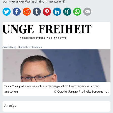
von Alexander Wallasch (Kommentare: 8)
Twitter
Facebook
Reddit
tumblr
Pinterest
LinkedIn
Xing
WhatsApp
E-mail
Tino Chrupalla muss sich als der eigentlich Leidtragende hinten
anstellen
© Quelle: Junge Freiheit, Screenshot