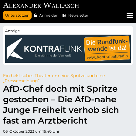
N
Unterstützen
Anmelden
Newsletter
a
v
i
g
a
t
i
o
n
ü
b
e
r
Ein hektisches Theater um eine Spritze und eine
s
„Pressemeldung“
p
AfD-Chef doch mit Spritze
r
i
gestochen – Die AfD-nahe
n
g
e
Junge Freiheit verhob sich
n
fast am Arztbericht
06. Oktober 2023 um 16:40 Uhr