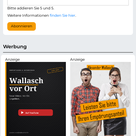
l
i
i
Bitte addieren Sie 5 und 5.
l
c
-
Weitere Informationen
finden Sie hier
.
h
A
t
d
Abonnieren
f
r
e
e
l
s
d
s
Werbung
e