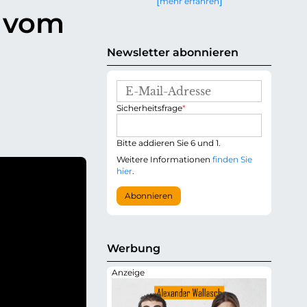
mehr erfahren
g
n vom
e
n
Newsletter abonnieren
E
-
P
Sicherheitsfrage
*
M
f
a
l
i
i
Bitte addieren Sie 6 und 1.
l
c
-
Weitere Informationen
finden Sie
h
A
hier
.
t
d
f
r
Abonnieren
e
e
l
s
d
s
e
Werbung