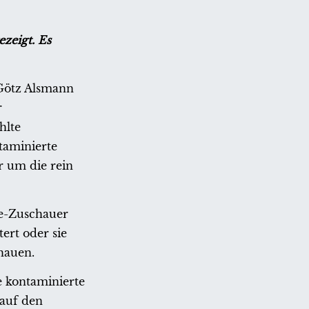
zeigt. Es
Götz Alsmann
r
hlte
taminierte
r um die rein
ie-Zuschauer
ert oder sie
hauen.
e kontaminierte
auf den