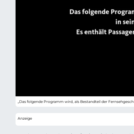
„Das folgende Programm wird, als Bestandteil der Fernsehgeschi