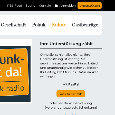
RSS-Feed
Suche
Kontakt
Anmelden
Unterstützen
N
Gesellschaft
Politik
Kultur
Gastbeiträge
a
v
g
Ihre Unterstützung zählt
a
Ohne Sie ist hier alles nichts. Ihre
Unterstützung ist wichtig. Sie
o
gewährleistet uns weiterhin so kritisch
n
und unabhängig wie bisher zu bleiben.
ü
Ihr Beitrag zählt für uns. Dafür danken
wir Ihnen!
b
e
Mit PayPal
Geld schenken
p
oder per Banküberweisung
(Verwendungszweck: Schenkung)
n