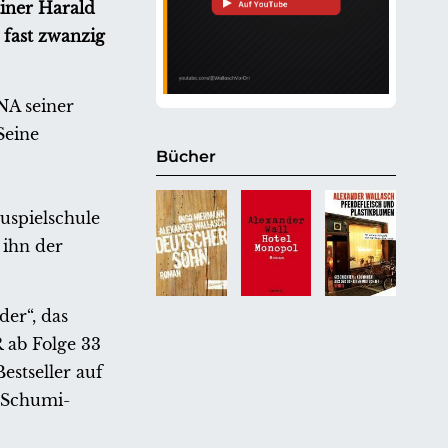
ainer Harald
 fast zwanzig
NA seiner
Seine
Bücher
uspielschule
 ihn der
er“, das
 ab Folge 33
stseller auf
„Schumi-