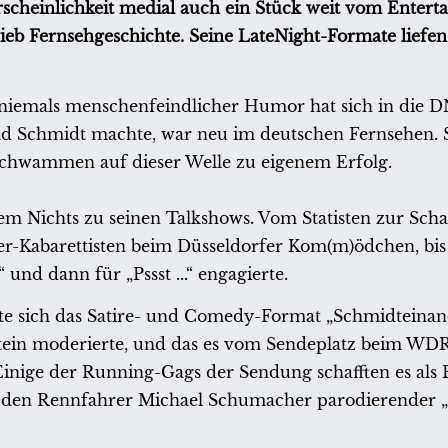
hrscheinlichkeit medial auch ein Stück weit vom Entert
ieb Fernsehgeschichte. Seine LateNight-Formate liefen
 niemals menschenfeindlicher Humor hat sich in die D
ld Schmidt machte, war neu im deutschen Fernsehen. 
schwammen auf dieser Welle zu eigenem Erfolg.
em Nichts zu seinen Talkshows. Vom Statisten zur Scha
ter-Kabarettisten beim Düsseldorfer Kom(m)ödchen, bis
nd dann für „Pssst ...“ engagierte.
e sich das Satire- und Comedy-Format „Schmidteinand
ein moderierte, und das es vom Sendeplatz beim WDR
nige der Running-Gags der Sendung schafften es als Be
ts den Rennfahrer Michael Schumacher parodierender 