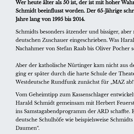
Wer heute älter als 50 ist, der ist mit hoher Wa
Schmidt beeinflusst worden. Der 65-Jährige schr
Jahre lang von 1995 bis 2014.
Schmidts besonders ätzender und bissiger, aber
deutschen Zuschauer eingeschrieben. Was Hara
Nachahmer von Stefan Raab bis Oliver Pocher 
Aber der katholische Nürtinger kam nicht aus d
ging er später durch die harte Schule der Thea
Westdeutsche Rundfunk zunächst für „MAZ ab!“ u
Vom Geheimtipp zum Kassenschlager entwickelt
Harald Schmidt gemeinsam mit Herbert Feuerst
ins Samstagabendprogramm der ARD schaffte. Ei
deutsche Schulhöfe wie beispielsweise Schmid
Daumen“.