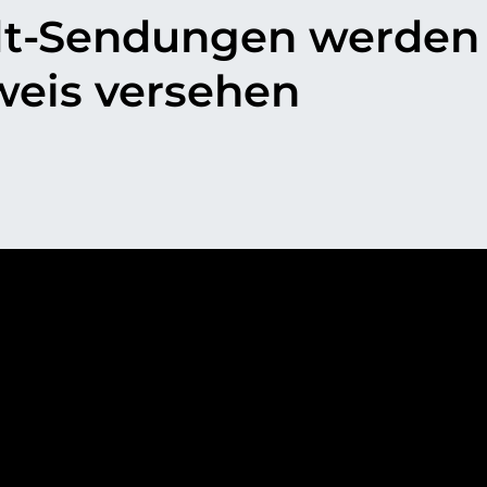
idt-Sendungen werde
eis versehen
p
il