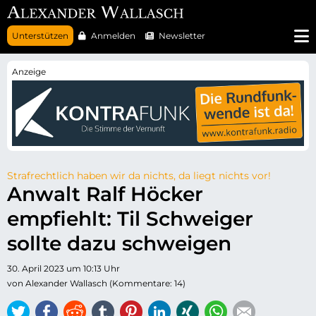
N
Unterstützen
Anmelden
Newsletter
a
v
i
g
a
t
i
o
n
ü
b
e
r
Strafrechtlich haben wir da nichts, da liegt nichts vor!
s
Anwalt Ralf Höcker
p
r
empfiehlt: Til Schweiger
i
n
g
sollte dazu schweigen
e
n
30. April 2023 um 10:13 Uhr
von Alexander Wallasch (Kommentare: 14)
Twitter
Facebook
Reddit
tumblr
Pinterest
LinkedIn
Xing
WhatsApp
E-mail