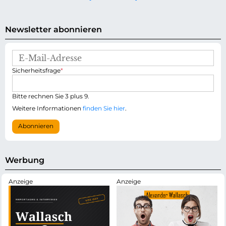
Newsletter abonnieren
E
-
P
Sicherheitsfrage
*
M
f
a
l
i
i
Bitte rechnen Sie 3 plus 9.
l
c
-
Weitere Informationen
finden Sie hier
.
h
A
t
d
Abonnieren
f
r
e
e
l
s
d
s
Werbung
e