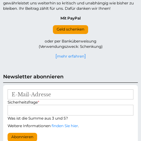
gewährleistet uns weiterhin so kritisch und unabhängig wie bisher zu
bleiben. Ihr Beitrag zählt für uns. Dafür danken wir Ihnen!
Mit PayPal
Geld schenken
oder per Banküberweisung
(Verwendungszweck: Schenkung)
mehr erfahren
Newsletter abonnieren
E
-
P
Sicherheitsfrage
*
M
f
a
l
i
i
Was ist die Summe aus 3 und 5?
l
c
-
Weitere Informationen
finden Sie hier
.
h
A
t
d
Abonnieren
f
r