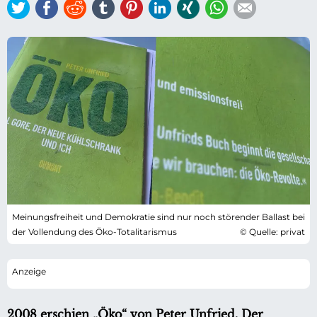
Twitter
Facebook
Reddit
tumblr
Pinterest
LinkedIn
Xing
WhatsApp
E-mail
Meinungsfreiheit und Demokratie sind nur noch störender Ballast bei
der Vollendung des Öko-Totalitarismus
© Quelle: privat
2008 erschien „Öko“ von Peter Unfried. Der