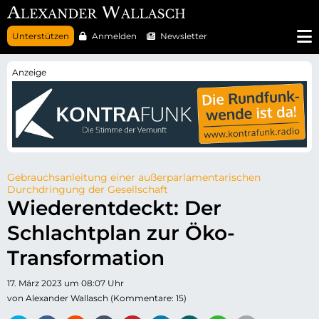
N
Unterstützen
Anmelden
Newsletter
a
v
i
g
a
t
i
o
n
ü
b
e
r
Gebrauchsanleitung einer außerparlamentarischen
s
Durchdringung der Gesellschaft
p
Wiederentdeckt: Der
r
i
Schlachtplan zur Öko-
n
g
e
Transformation
n
17. März 2023 um 08:07 Uhr
von Alexander Wallasch (Kommentare: 15)