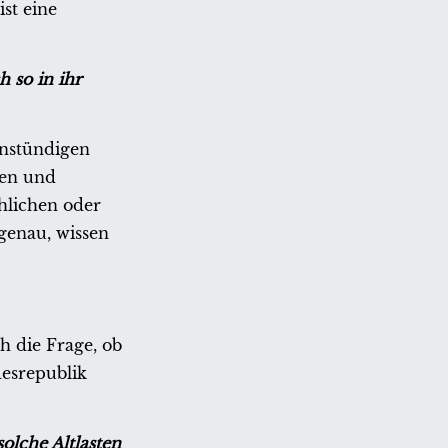
st eine
 so in ihr
instündigen
ken und
chlichen oder
genau, wissen
h die Frage, ob
desrepublik
olche Altlasten