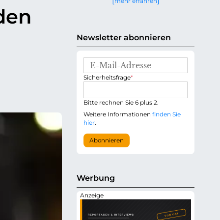
mehr erfahren
g
den
e
n
Newsletter abonnieren
E
-
P
Sicherheitsfrage
*
M
f
a
l
i
i
Bitte rechnen Sie 6 plus 2.
l
c
-
Weitere Informationen
finden Sie
h
A
hier
.
t
d
f
r
Abonnieren
e
e
l
s
d
s
e
Werbung