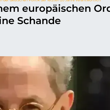
inem europäischen Or
eine Schande
p
il