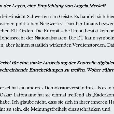
on der Leyen, eine Empfehlung von Angela Merkel?
lerlei Hinsicht Schwestern im Geiste. Es handelt sich hi
ossenen politischen Netzwerks. Darüber hinaus bezweif
lchen EU-Orden. Die Europäische Union besitzt kein or
 Hoheitsrecht der Nationalstaaten. Die EU kann symboli
, aber keinen staatlich wirkenden Verdienstorden. Dafü
rkel für eine starke Ausweitung der Kontrolle digital
eitreichende Entscheidungen zu treffen. Woher rührt 
Merkel hat ein anderes Demokratieverständnis, als es in 
. Oskar Lafontaine hat sie einmal treffend als „Kaderk
abe. Ich glaube nicht, dass sie sich in ihrer inneren H
int zu sein, die Meinungsfreiheit einzuschränken und