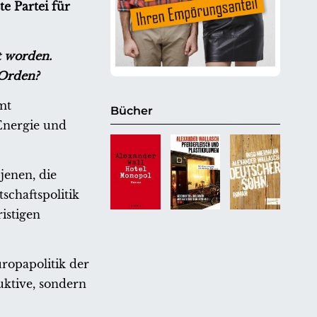
e Partei für
t worden.
 Orden?
mt
Bücher
 Energie und
jenen, die
schaftspolitik
istigen
uropapolitik der
uktive, sondern