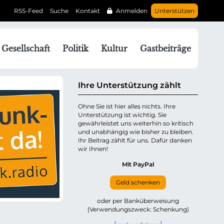
RSS-Feed
Suche
Kontakt
Anmelden
Unterstützen
N
Gesellschaft
Politik
Kultur
Gastbeiträge
a
v
g
Ihre Unterstützung zählt
a
Ohne Sie ist hier alles nichts. Ihre
Unterstützung ist wichtig. Sie
o
gewährleistet uns weiterhin so kritisch
n
und unabhängig wie bisher zu bleiben.
ü
Ihr Beitrag zählt für uns. Dafür danken
wir Ihnen!
b
e
Mit PayPal
Geld schenken
p
oder per Banküberweisung
(Verwendungszweck: Schenkung)
n