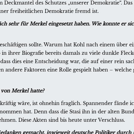
 Deckmantel des Schutzes „unserer Demokratie“. Das i
er freiheitlichen Demokratie fremd ist.
h sehr für Merkel eingesetzt haben. Wie konnte er sich
v beschäftigen sollte. Warum hat Kohl nach einem über e
 in ihrer Biografie bereits damals zu viele dunkle Flec
dass dies eine Entscheidung war, die auf einer rein sa
n andere Faktoren eine Rolle gespielt haben – welche 
e von Merkel hatte?
kräftig wäre, ist ohnehin fraglich. Spannender fände ic
genommen hat. Denn dass die Stasi ihn in der alten Bun
ehmen. Diese Akten sind bis heute unter Verschluss.
edanken gemacht, inwieweit deutsche Politiker durch s