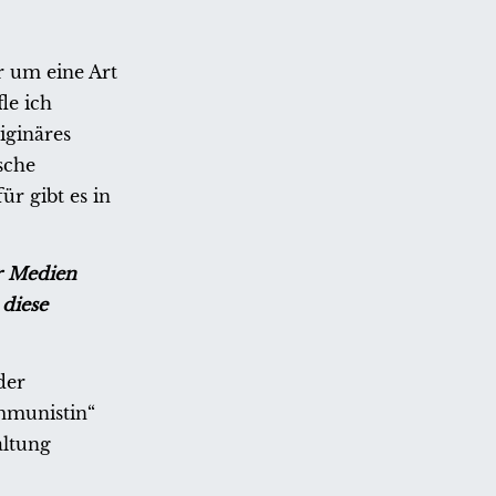
er um eine Art
le ich
iginäres
sche
r gibt es in
er Medien
diese
der
ommunistin“
altung