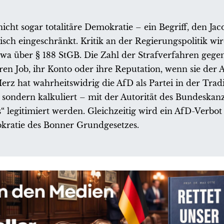
icht sogar totalitäre Demokratie – ein Begriff, den Ja
tisch eingeschränkt. Kritik an der Regierungspolitik 
twa über § 188 StGB. Die Zahl der Strafverfahren gege
hren Job, ihr Konto oder ihre Reputation, wenn sie der
Merz hat wahrheitswidrig die AfD als Partei in der Trad
 sondern kalkuliert – mit der Autorität des Bundeskanz
“ legitimiert werden. Gleichzeitig wird ein AfD-Verbot
okratie des Bonner Grundgesetzes.