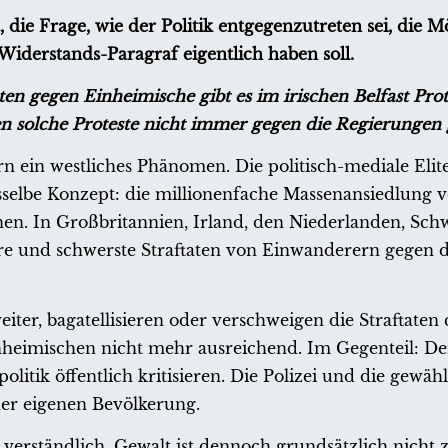
die Frage, wie der Politik entgegenzutreten sei, die Mö
Widerstands-Paragraf eigentlich haben soll.
n gegen Einheimische gibt es im irischen Belfast Prote
n solche Proteste nicht immer gegen die Regierungen
n ein westliches Phänomen. Die politisch-mediale Elite
asselbe Konzept: die millionenfache Massenansiedlung 
onen. In Großbritannien, Irland, den Niederlanden, Sch
e und schwerste Straftaten von Einwanderern gegen d
ter, bagatellisieren oder verschweigen die Straftaten 
inheimischen nicht mehr ausreichend. Im Gegenteil: De
olitik öffentlich kritisieren. Die Polizei und die gewähl
er eigenen Bevölkerung.
verständlich. Gewalt ist dennoch grundsätzlich nicht 