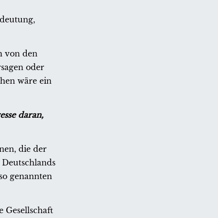
edeutung,
ch von den
ersagen oder
chen wäre ein
esse daran,
onen, die der
g Deutschlands
 so genannten
e Gesellschaft