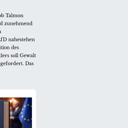
cob Talmon
wird zunehmend
n
 AfD nahestehen
ition des
lers soll Gewalt
 gefordert. Das