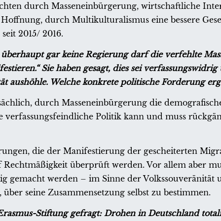
hten durch Masseneinbürgerung, wirtschaftliche Inte
e Hoffnung, durch Multikulturalismus eine bessere Gese
seit 2015/ 2016.
 überhaupt gar keine Regierung darf die verfehlte Ma
tieren.“ Sie haben gesagt, dies sei verfassungswidrig
tät aushöhle. Welche konkrete politische Forderung erg
tsächlich, durch Masseneinbürgerung die demografisc
ine verfassungsfeindliche Politik kann und muss rückg
ungen, die der Manifestierung der gescheiterten Migra
 Rechtmäßigkeit überprüft werden. Vor allem aber mu
ig gemacht werden – im Sinne der Volkssouveränität 
t, über seine Zusammensetzung selbst zu bestimmen.
-Erasmus-Stiftung gefragt: Drohen in Deutschland totali