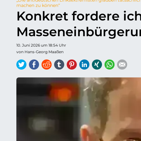
machen zu können“
Konkret fordere ich
Masseneinbürgeru
10. Juni 2026 um 18:54 Uhr
von Hans-Georg Maaßen
Twitter
Facebook
Reddit
tumblr
Pinterest
LinkedIn
Xing
WhatsAp
E-ma