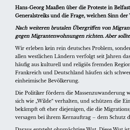
Hans-Georg Maaßen über die Proteste in Belfast, 
Generalstreiks und die Frage, welchen Sinn der 
Nach weiteren brutalen Übergriffen von Migrante
gegen Migrantenwohnungen richten. Aber sollte
Wir erleben kein rein deutsches Problem, sonder
allen westlichen Ländern verfolgt seit Jahren d
häufig aus kulturell und religiös fremden Regi
Frankreich und Deutschland häufen sich schwer
einheimische Bevölkerung.
Die Politiker fördern die Massenzuwanderung wei
sich wie „Wilde“ verhalten, und schützen die E
bekämpft oft eher diejenigen, die die Migrationsp
versagen bei ihrem Kernauftrag – dem Schutz d
Daraus entsteht ohnmächtige Wut. Diese Wut ist 