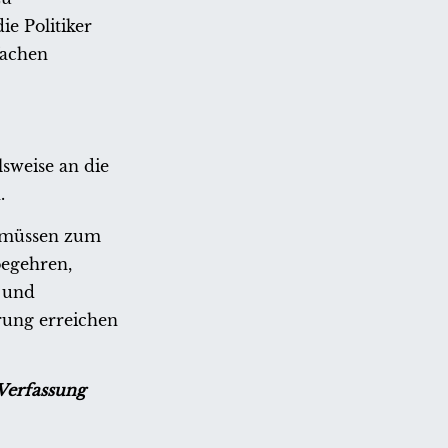
ie Politiker
fachen
lsweise an die
.
n, müssen zum
begehren,
h und
erung erreichen
Verfassung