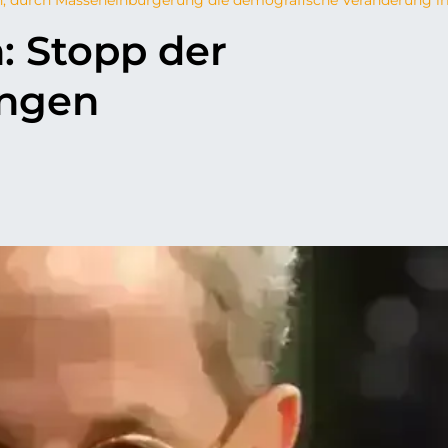
: Stopp der
ngen
p
il