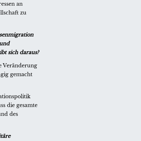
ressen an
llschaft zu
ssenmigration
 und
ibt sich daraus?
he Veränderung
ängig gemacht
tionspolitik
ss die gesamte
und des
täre