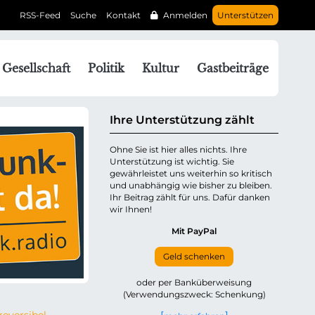
RSS-Feed
Suche
Kontakt
Anmelden
Unterstützen
N
Gesellschaft
Politik
Kultur
Gastbeiträge
a
v
g
Ihre Unterstützung zählt
a
Ohne Sie ist hier alles nichts. Ihre
Unterstützung ist wichtig. Sie
o
gewährleistet uns weiterhin so kritisch
n
und unabhängig wie bisher zu bleiben.
ü
Ihr Beitrag zählt für uns. Dafür danken
wir Ihnen!
b
e
Mit PayPal
Geld schenken
p
oder per Banküberweisung
(Verwendungszweck: Schenkung)
n
eversibel