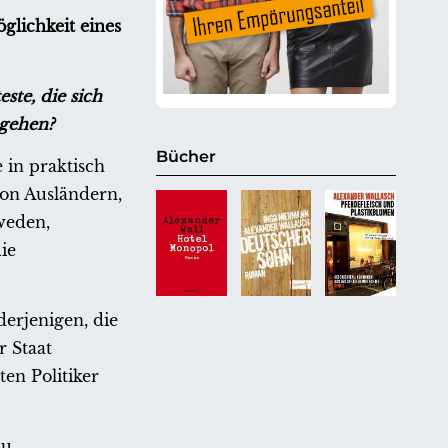
glichkeit eines
ste, die sich
 gehen?
Bücher
 in praktisch
von Ausländern,
weden,
ie
derjenigen, die
r Staat
ten Politiker
zu