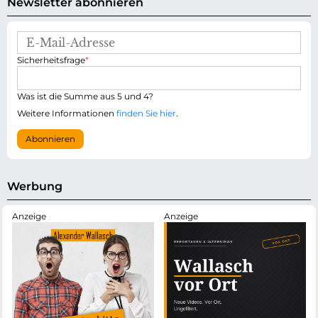
Newsletter abonnieren
E
-
P
Sicherheitsfrage
*
M
f
a
l
i
i
Was ist die Summe aus 5 und 4?
l
c
-
Weitere Informationen
finden Sie hier
.
h
A
t
d
Abonnieren
f
r
e
e
l
s
d
s
Werbung
e