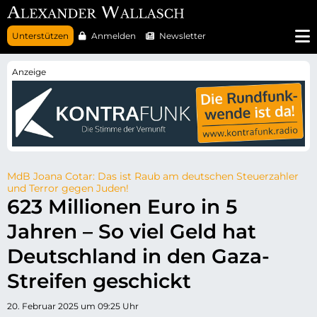
N
Unterstützen
Anmelden
Newsletter
a
v
i
g
a
t
i
o
n
ü
b
e
r
MdB Joana Cotar: Das ist Raub am deutschen Steuerzahler
s
und Terror gegen Juden!
p
623 Millionen Euro in 5
r
i
Jahren – So viel Geld hat
n
g
e
Deutschland in den Gaza-
n
Streifen geschickt
20. Februar 2025 um 09:25 Uhr