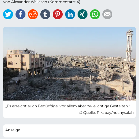
von Alexander Wallasch (Kommentare: 4)
Twitter
Facebook
Reddit
tumblr
Pinterest
LinkedIn
Xing
WhatsApp
E-mail
„Es erreicht auch Bedürftige, vor allem aber zwielichtige Gestalten.“
© Quelle: Pixabay/hosnysalah