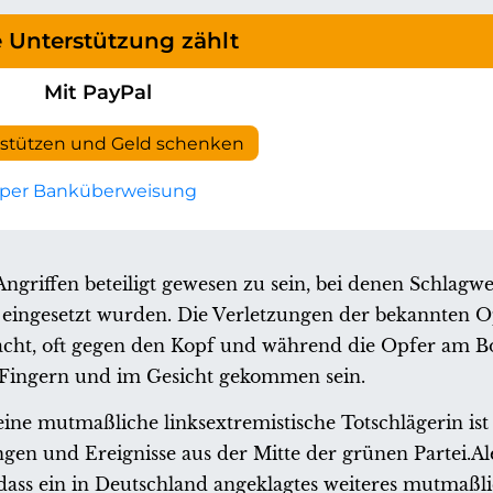
e Unterstützung zählt
Mit PayPal
rstützen und Geld schenken
per Banküberweisung
 Angriffen beteiligt gewesen zu sein, bei denen Schlag
 eingesetzt wurden. Die Verletzungen der bekannten 
cht, oft gegen den Kopf und während die Opfer am Bo
Fingern und im Gesicht gekommen sein.
ne mutmaßliche linksextremistische Totschlägerin ist k
ngen und Ereignisse aus der Mitte der grünen Partei.A
 dass ein in Deutschland angeklagtes weiteres mutmaßli