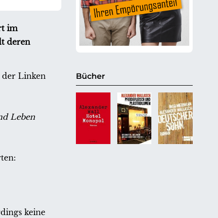
rt im
t deren
 der Linken
Bücher
und Leben
ten:
rdings keine