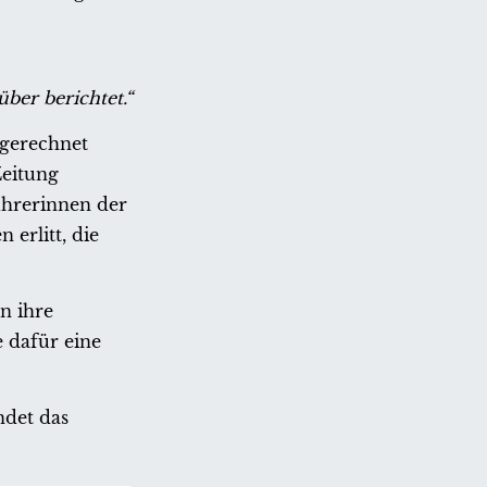
ber berichtet.“
sgerechnet
Zeitung
ührerinnen der
erlitt, die
n ihre
 dafür eine
ndet das