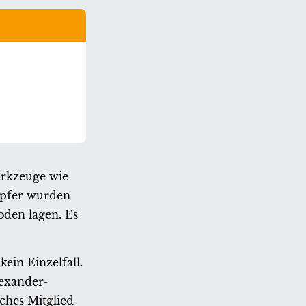
werkzeuge wie
Opfer wurden
den lagen. Es
ein Einzelfall.
lexander-
ches Mitglied