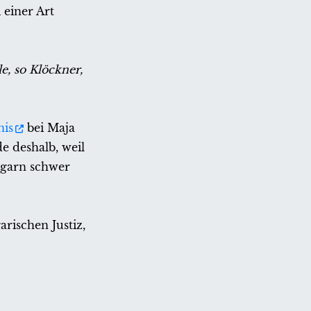
 einer Art
e, so Klöckner,
nis
bei Maja
 deshalb, weil
ngarn schwer
rischen Justiz,