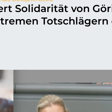
ert Solidarität von Gör
xtremen Totschlägern
p
il