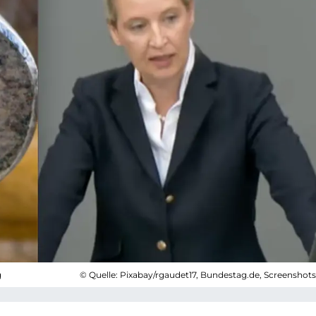
g
© Quelle: Pixabay/rgaudet17, Bundestag.de, Screenshot