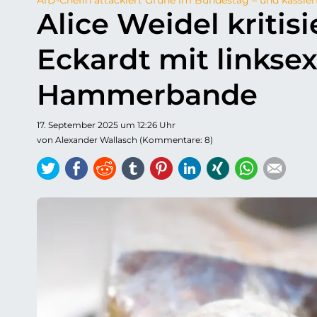
Alice Weidel kritisi
Eckardt mit linkse
Hammerbande
17. September 2025 um 12:26 Uhr
von Alexander Wallasch (Kommentare: 8)
Twitter
Facebook
Reddit
tumblr
Pinterest
LinkedIn
Xing
WhatsAp
E-ma