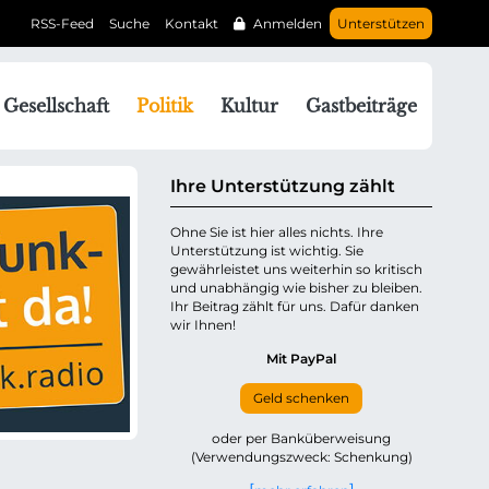
RSS-Feed
Suche
Kontakt
Anmelden
Unterstützen
N
Gesellschaft
Politik
Kultur
Gastbeiträge
a
v
g
Ihre Unterstützung zählt
a
Ohne Sie ist hier alles nichts. Ihre
Unterstützung ist wichtig. Sie
o
gewährleistet uns weiterhin so kritisch
n
und unabhängig wie bisher zu bleiben.
ü
Ihr Beitrag zählt für uns. Dafür danken
wir Ihnen!
b
e
Mit PayPal
Geld schenken
p
oder per Banküberweisung
(Verwendungszweck: Schenkung)
n