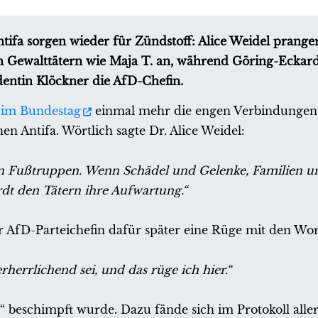
ifa sorgen wieder für Zündstoff: Alice Weidel prange
 Gewalttätern wie Maja T. an, während Göring-Eckard
dentin Klöckner die AfD-Chefin.
 im Bundestag
einmal mehr die engen Verbindungen
n Antifa. Wörtlich sagte Dr. Alice Weidel:
tanten Fußtruppen. Wenn Schädel und Gelenke, Familien 
t den Tätern ihre Aufwartung.“
er AfD-Parteichefin dafür später eine Rüge mit den Wor
erherrlichend sei, und das rüge ich hier.“
“ beschimpft wurde. Dazu fände sich im Protokoll alle