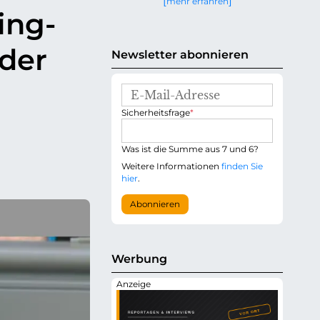
mehr erfahren
g
ing-
e
n
 der
Newsletter abonnieren
E
-
P
Sicherheitsfrage
*
M
f
a
l
i
i
Was ist die Summe aus 7 und 6?
l
c
-
Weitere Informationen
finden Sie
h
A
hier
.
t
d
f
r
Abonnieren
e
e
l
s
d
s
e
Werbung