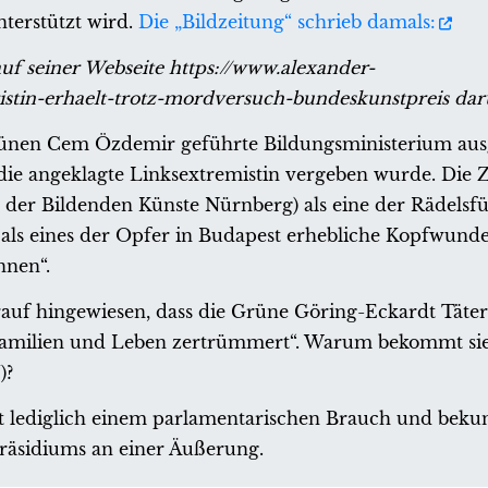
terstützt wird.
Die „Bildzeitung“ schrieb damals:
uf seiner Webseite https://www.alexander-
oristin-erhaelt-trotz-mordversuch-bundeskunstpreis darü
rünen Cem Özdemir geführte Bildungsministerium au
die angeklagte Linksextremistin vergeben wurde. Die 
e der Bildenden Künste Nürnberg) als eine der Rädelsf
als eines der Opfer in Budapest erhebliche Kopfwunden 
nnen“.
rauf hingewiesen, dass die Grüne Göring-Eckardt Täter
Familien und Leben zertrümmert“. Warum bekommt sie
)?
lgt lediglich einem parlamentarischen Brauch und beku
Präsidiums an einer Äußerung.