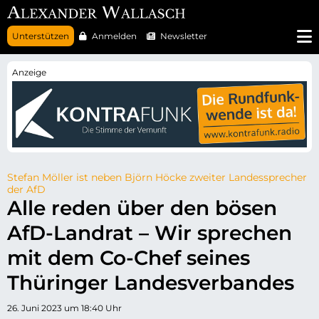
N
Unterstützen
Anmelden
Newsletter
a
v
i
g
a
t
i
o
n
ü
b
e
r
Stefan Möller ist neben Björn Höcke zweiter Landessprecher
s
der AfD
p
Alle reden über den bösen
r
i
AfD-Landrat – Wir sprechen
n
g
e
mit dem Co-Chef seines
n
Thüringer Landesverbandes
26. Juni 2023 um 18:40 Uhr