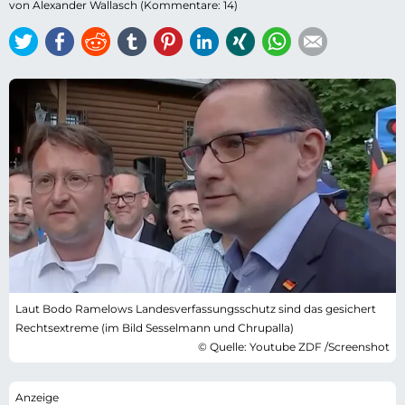
von Alexander Wallasch (Kommentare: 14)
Twitter
Facebook
Reddit
tumblr
Pinterest
LinkedIn
Xing
WhatsApp
E-mail
Laut Bodo Ramelows Landesverfassungsschutz sind das gesichert
Rechtsextreme (im Bild Sesselmann und Chrupalla)
© Quelle: Youtube ZDF /Screenshot