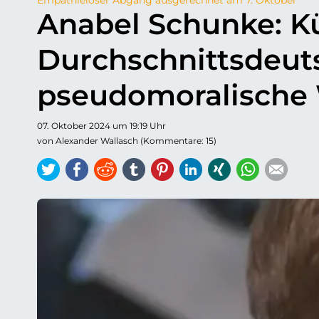
Anabel Schunke: Kü
Durchschnittsdeut
pseudomoralische 
07. Oktober 2024 um 19:19 Uhr
von Alexander Wallasch (Kommentare: 15)
Twitter
Facebook
Reddit
tumblr
Pinterest
LinkedIn
Xing
WhatsAp
E-ma