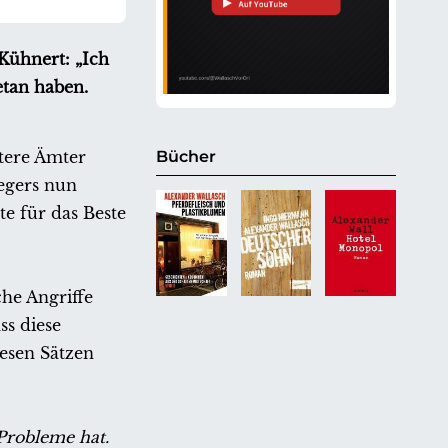
Kühnert: „Ich
etan haben.
tere Ämter
Bücher
iegers nun
te für das Beste
che Angriffe
s diese
esen Sätzen
 Probleme hat.