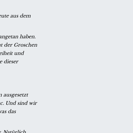
eute aus dem
 angetan haben.
ht der Groschen
eiheit und
e dieser
 ausgesetzt
c. Und sind wir
was das
. Natürlich