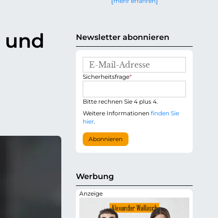
mehr erfahren
g
e
n
 und
Newsletter abonnieren
E
-
P
Sicherheitsfrage
*
M
f
a
l
i
i
Bitte rechnen Sie 4 plus 4.
l
c
-
Weitere Informationen
finden Sie
h
A
hier
.
t
d
f
r
Abonnieren
e
e
l
s
d
s
e
Werbung