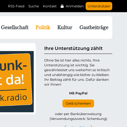
RSS-Feed
Suche
Kontakt
Anmelden
Unterstützen
N
Gesellschaft
Politik
Kultur
Gastbeiträge
a
v
g
Ihre Unterstützung zählt
a
Ohne Sie ist hier alles nichts. Ihre
Unterstützung ist wichtig. Sie
o
gewährleistet uns weiterhin so kritisch
n
und unabhängig wie bisher zu bleiben.
ü
Ihr Beitrag zählt für uns. Dafür danken
wir Ihnen!
b
e
Mit PayPal
Geld schenken
p
oder per Banküberweisung
(Verwendungszweck: Schenkung)
n