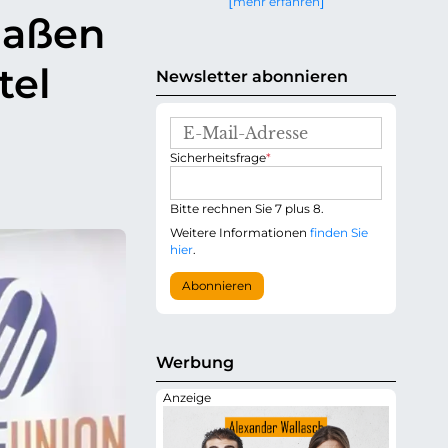
mehr erfahren
g
aaßen
e
n
tel
Newsletter abonnieren
E
-
P
Sicherheitsfrage
*
M
f
a
l
i
i
Bitte rechnen Sie 7 plus 8.
l
c
-
Weitere Informationen
finden Sie
h
A
hier
.
t
d
f
r
Abonnieren
e
e
l
s
d
s
e
Werbung