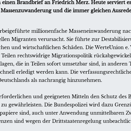
 einen Brandbrief an Friedrich Merz. Heute serviert e
ie Massenzuwanderung und die immer gleichen Ausred
rbeigeführte millionenfache Masseneinwanderung na
llen Migranten verursacht. Sie führte zur Destabilisie
hen und wirtschaftlichen Schäden. Die WerteUnion e. V
 Teilen rechtswidrige Migrationspolitik rückabgewicke
en, die in Teilen sofort umsetzbar sind, in anderen T
chnell erledigt werden kann. Die verfassungsrechtlich
Deutschlands als nachrangig hinzunehmen.
erforderlichen und geeigneten Mitteln den Schutz des 
zu gewährleisten. Die Bundespolizei wird dazu Grenzü
isepapiere sind, auch unter Anwendung unmittelbaren 
nzen sind wegen der Drittstaatenregelung unbeachtlic