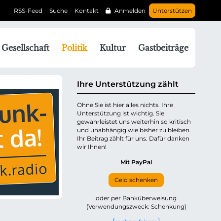
RSS-Feed
Suche
Kontakt
Anmelden
Unterstützen
N
Gesellschaft
Politik
Kultur
Gastbeiträge
a
v
g
Ihre Unterstützung zählt
a
Ohne Sie ist hier alles nichts. Ihre
Unterstützung ist wichtig. Sie
o
gewährleistet uns weiterhin so kritisch
n
und unabhängig wie bisher zu bleiben.
ü
Ihr Beitrag zählt für uns. Dafür danken
wir Ihnen!
b
e
Mit PayPal
Geld schenken
p
oder per Banküberweisung
(Verwendungszweck: Schenkung)
n