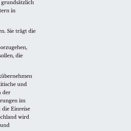
 grundsätzlich
tern in
. Sie trägt die
vorzugehen,
ollen, die
ückübernehmen
itische und
n der
erungen im
 die Einreise
schland wird
 und