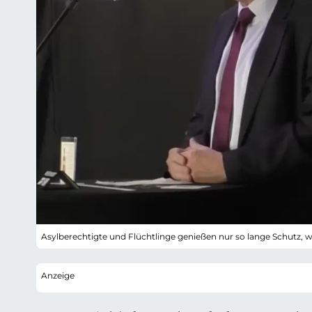
Asylberechtigte und Flüchtlinge genießen nur so lange Schutz, wi