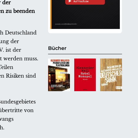
r der
en zu beenden
ch Deutschland
rung der
Bücher
. ist der
lt werden muss.
eilen
en Risiken sind
Bundesgebietes
bertritte von
Zwangs
h.