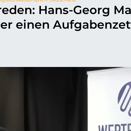
sreden: Hans-Georg M
er einen Aufgabenzet
p
il