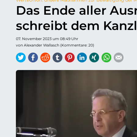
Das Ende aller Au
schreibt dem Kanzl
07. November 2023 um 08:49 Uhr
von Alexander Wallasch (Kommentare: 20)
Twitter
Facebook
Reddit
tumblr
Pinterest
LinkedIn
Xing
WhatsAp
E-ma