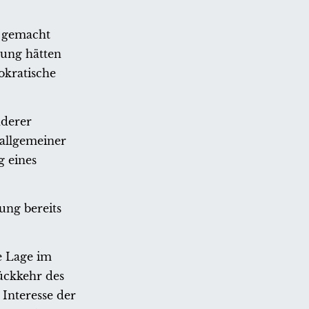
n gemacht
gung hätten
okratische
nderer
 allgemeiner
g eines
ung bereits
he Lage im
Rückkehr des
 Interesse der