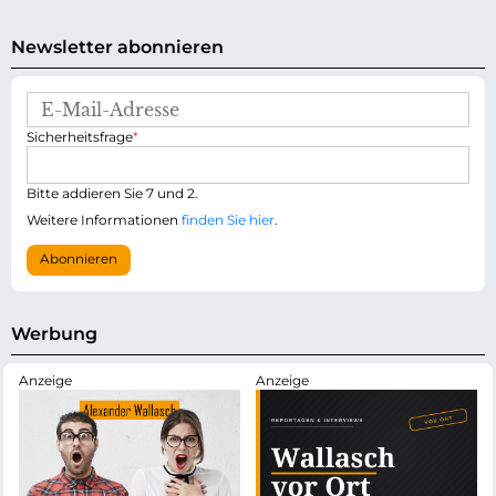
Newsletter abonnieren
E
-
P
Sicherheitsfrage
*
M
f
a
l
i
i
Bitte addieren Sie 7 und 2.
l
c
-
Weitere Informationen
finden Sie hier
.
h
A
t
d
Abonnieren
f
r
e
e
l
s
d
s
Werbung
e