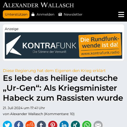
N
Unterstützen
Anmelden
Newsletter
a
v
i
g
a
t
i
o
n
ü
b
e
r
Diese Regierung hat dem Eigenen den Krieg erklärt
s
Es lebe das heilige deutsche
p
r
„Ur-Gen“: Als Kriegsminister
i
n
g
Habeck zum Rassisten wurde
e
n
21. Juli 2024 um 17:41 Uhr
von Alexander Wallasch (Kommentare: 10)
Twitter
Facebook
Reddit
tumblr
Pinterest
LinkedIn
Xing
WhatsApp
E-mail