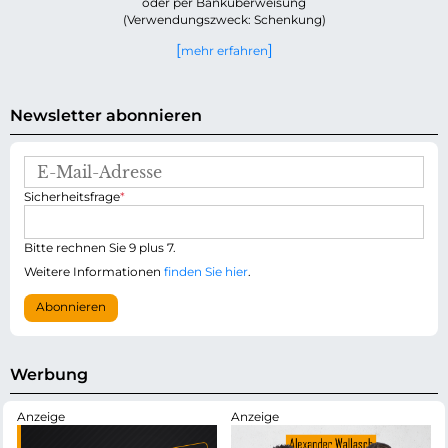
oder per Banküberweisung
(Verwendungszweck: Schenkung)
mehr erfahren
Newsletter abonnieren
E
-
P
Sicherheitsfrage
*
M
f
a
l
i
i
Bitte rechnen Sie 9 plus 7.
l
c
-
Weitere Informationen
finden Sie hier
.
h
A
t
d
Abonnieren
f
r
e
e
l
s
d
s
Werbung
e