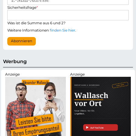
-
P
Sicherheitsfrage
*
M
f
a
l
i
i
Was ist die Summe aus 6 und 2?
l
c
-
Weitere Informationen
finden Sie hier
.
h
A
t
d
Abonnieren
f
r
e
e
l
s
d
s
Werbung
e