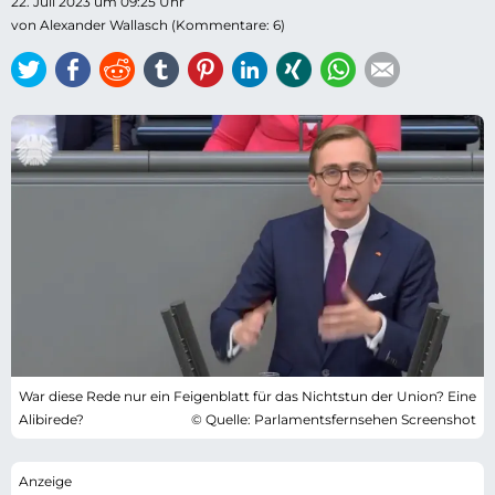
22. Juli 2023 um 09:25 Uhr
von Alexander Wallasch (Kommentare: 6)
Twitter
Facebook
Reddit
tumblr
Pinterest
LinkedIn
Xing
WhatsApp
E-mail
War diese Rede nur ein Feigenblatt für das Nichtstun der Union? Eine
Alibirede?
© Quelle: Parlamentsfernsehen Screenshot