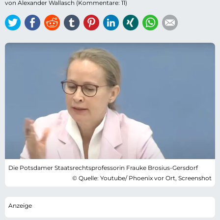
von Alexander Wallasch (Kommentare: 11)
Twitter
Facebook
Reddit
tumblr
Pinterest
LinkedIn
Xing
WhatsApp
E-mail
Die Potsdamer Staatsrechtsprofessorin Frauke Brosius-Gersdorf
© Quelle: Youtube/ Phoenix vor Ort, Screenshot