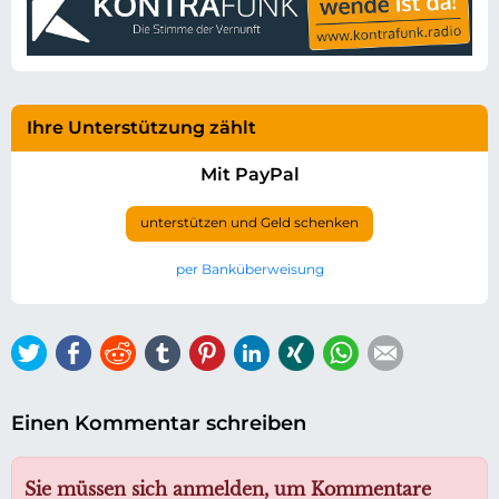
Ihre Unterstützung zählt
Mit PayPal
unterstützen und Geld schenken
per Banküberweisung
Twitter
Facebook
Reddit
tumblr
Pinterest
LinkedIn
Xing
WhatsApp
E-mail
Einen Kommentar schreiben
Sie müssen sich anmelden, um Kommentare