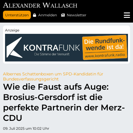
N
Unterstützen
Anmelden
Newsletter
a
v
i
g
a
t
i
o
n
ü
b
e
r
Albernes Schattenboxen um SPD-Kandidatin für
s
Bundesverfassungsgericht
p
Wie die Faust aufs Auge:
r
i
Brosius-Gersdorf ist die
n
g
e
perfekte Partnerin der Merz-
n
CDU
09. Juli 2025 um 10:02 Uhr