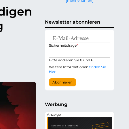
mehr erfahren
g
ndigen
e
n
g
Newsletter abonnieren
E
-
P
Sicherheitsfrage
*
M
f
a
l
i
i
Bitte addieren Sie 8 und 6.
l
c
-
Weitere Informationen
finden Sie
h
A
hier
.
t
d
f
r
Abonnieren
e
e
l
s
d
s
e
Werbung