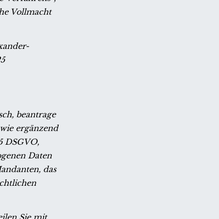
che Vollmacht
xander-
25
ch, be
antrage
owie ergänzend
 15 DSGVO,
zogenen Daten
Mandanten, das
chtlichen
ilen Sie mit,