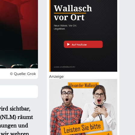
© Quelle: Grok
rd sichtbar,
t (NLM) räumt
einungen und
 wir wehren