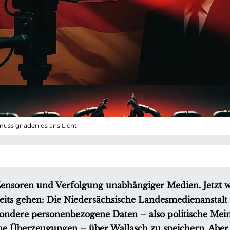
uss gnadenlos ans Licht
 Zensoren und Verfolgung unabhängiger Medien. Jetzt wi
ereits gehen: Die Niedersächsische Landesmedienanstal
 besondere personenbezogene Daten – also politische M
he Überzeugungen – über Wallasch zu speichern. Aber