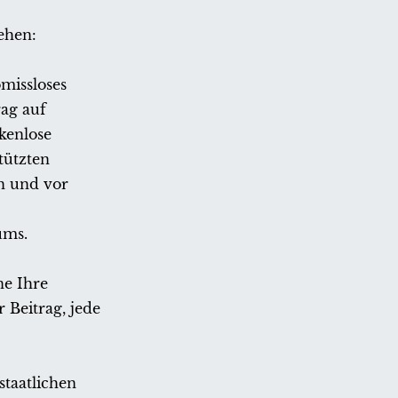
ehen:
missloses
ag auf
ckenlose
tützten
n und vor
ums.
ne Ihre
 Beitrag, jede
staatlichen