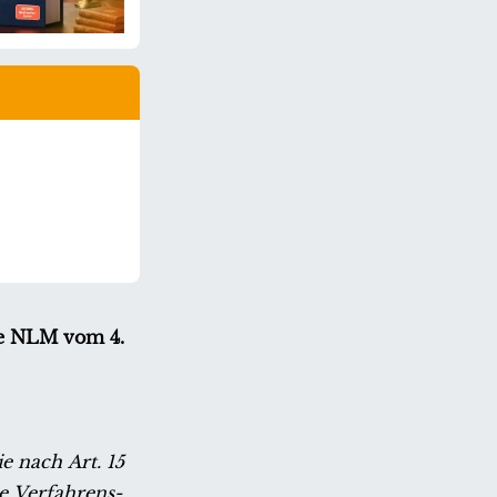
ie NLM vom 4.
ie nach
Art. 15
e
Verfahrens-,