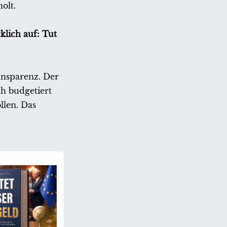
olt.
klich auf: Tut
ansparenz. Der
ch budgetiert
llen. Das