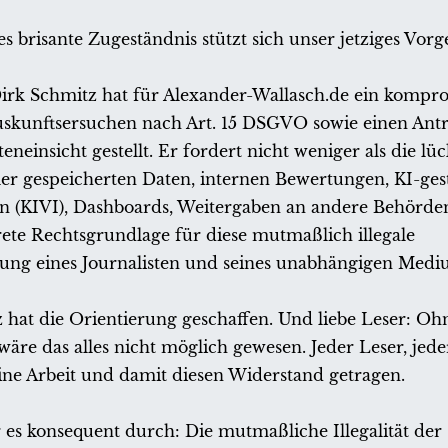
s brisante Zugeständnis stützt sich unser jetziges Vorg
irk Schmitz hat für Alexander-Wallasch.de ein kompro
skunftsersuchen nach Art. 15 DSGVO sowie einen Antr
teneinsicht gestellt. Er fordert nicht weniger als die lü
ler gespeicherten Daten, internen Bewertungen, KI-ges
 (KIVI), Dashboards, Weitergaben an andere Behörde
rete Rechtsgrundlage für diese mutmaßlich illegale
ng eines Journalisten und seines unabhängigen Medi
 hat die Orientierung geschaffen. Und liebe Leser: Oh
äre das alles nicht möglich gewesen. Jeder Leser, jeder
ne Arbeit und damit diesen Widerstand getragen.
r es konsequent durch: Die mutmaßliche Illegalität der 