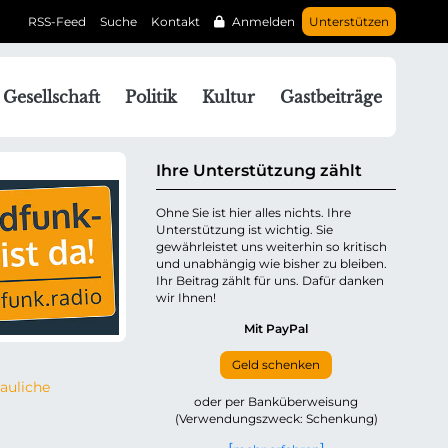
RSS-Feed
Suche
Kontakt
Anmelden
Unterstützen
N
Gesellschaft
Politik
Kultur
Gastbeiträge
a
v
g
Ihre Unterstützung zählt
a
Ohne Sie ist hier alles nichts. Ihre
Unterstützung ist wichtig. Sie
o
gewährleistet uns weiterhin so kritisch
n
und unabhängig wie bisher zu bleiben.
ü
Ihr Beitrag zählt für uns. Dafür danken
wir Ihnen!
b
e
Mit PayPal
Geld schenken
p
auliche
oder per Banküberweisung
(Verwendungszweck: Schenkung)
n