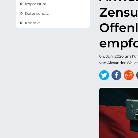
s
Impressum
p
Zensu
r
Datenschutz
i
n
Offen
Kontakt
g
e
n
empfo
04. Juni 2026 um 17:1
von Alexander Walla
Twitter
Faceb
R