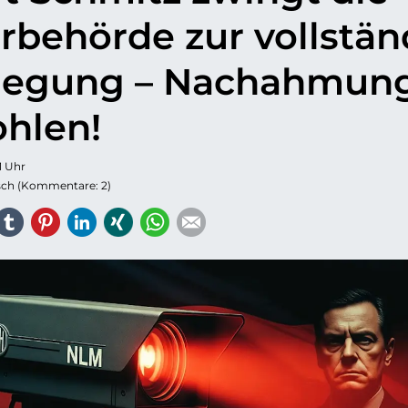
rbehörde zur vollstä
legung – Nachahmun
hlen!
1 Uhr
sch (Kommentare: 2)
ook
eddit
tumblr
Pinterest
LinkedIn
Xing
WhatsApp
E-mail