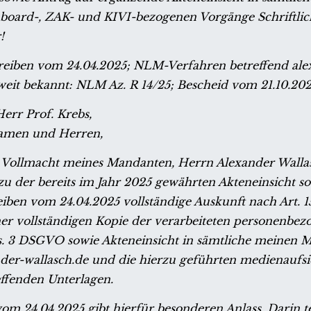
hboard-, ZAK- und KIVI-bezogenen Vorgänge
Schriftli
!
reiben vom 24.04.2025; NLM-Verfahren betreffend ale
oweit bekannt: NLM Az. R 14/25; Bescheid vom 21.10.20
err Prof. Krebs,
Damen und Herren,
Vollmacht meines Mandanten, Herrn Alexander Wallas
zu der bereits im Jahr 2025 gewährten Akteneinsicht s
iben vom 24.04.2025 vollständige Auskunft nach Art.
er vollständigen Kopie der verarbeiteten personenbe
bs. 3 DSGVO sowie Akteneinsicht in sämtliche meinen 
der-wallasch.de und die hierzu geführten medienaufsi
ffenden Unterlagen.
om 24.04.2025 gibt hierfür besonderen Anlass. Darin te