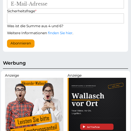
E
-
P
Sicherheitsfrage
*
M
f
a
l
i
i
Was ist die Summe aus 4 und 6?
l
c
-
Weitere Informationen
finden Sie hier
.
h
A
t
d
Abonnieren
f
r
e
e
l
s
d
s
Werbung
e