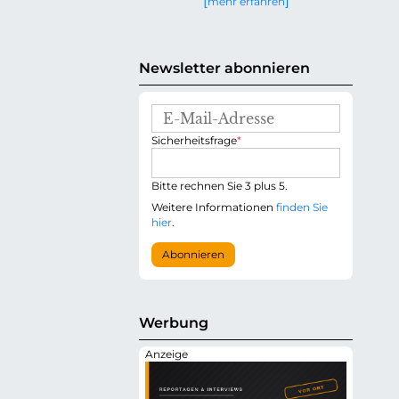
mehr erfahren
g
e
n
Newsletter abonnieren
E
-
P
Sicherheitsfrage
*
M
f
a
l
i
i
Bitte rechnen Sie 3 plus 5.
l
c
-
Weitere Informationen
finden Sie
h
A
hier
.
t
d
f
r
Abonnieren
e
e
l
s
d
s
e
Werbung