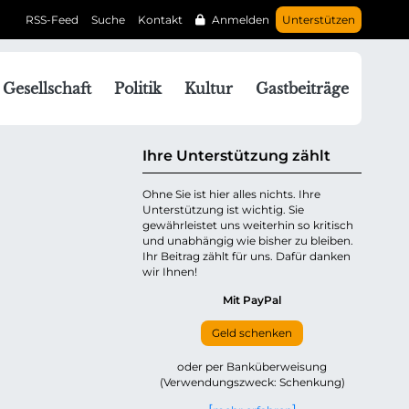
RSS-Feed
Suche
Kontakt
Anmelden
Unterstützen
N
Gesellschaft
Politik
Kultur
Gastbeiträge
a
v
g
Ihre Unterstützung zählt
a
Ohne Sie ist hier alles nichts. Ihre
Unterstützung ist wichtig. Sie
o
gewährleistet uns weiterhin so kritisch
n
und unabhängig wie bisher zu bleiben.
ü
Ihr Beitrag zählt für uns. Dafür danken
wir Ihnen!
b
e
Mit PayPal
Geld schenken
p
oder per Banküberweisung
(Verwendungszweck: Schenkung)
n