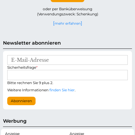
oder per Banküberweisung
(Verwendungszweck: Schenkung)
mehr erfahren
Newsletter abonnieren
E
-
P
Sicherheitsfrage
*
M
f
a
l
i
i
Bitte rechnen Sie 9 plus 2.
l
c
-
Weitere Informationen
finden Sie hier
.
h
A
t
d
Abonnieren
f
r
e
e
l
s
d
s
Werbung
e