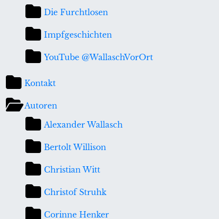
Die Furchtlosen
Impfgeschichten
YouTube @WallaschVorOrt
Kontakt
Autoren
Alexander Wallasch
Bertolt Willison
Christian Witt
Christof Struhk
Corinne Henker