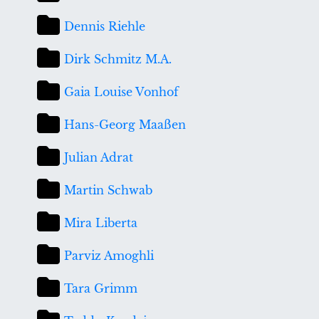
Dennis Riehle
Dirk Schmitz M.A.
Gaia Louise Vonhof
Hans-Georg Maaßen
Julian Adrat
Martin Schwab
Mira Liberta
Parviz Amoghli
Tara Grimm