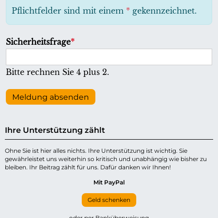
h
Pflichtfelder sind mit einem
*
gekennzeichnet.
t
f
P
Sicherheitsfrage
*
e
f
l
l
Bitte rechnen Sie 4 plus 2.
d
i
c
Meldung absenden
h
t
Ihre Unterstützung zählt
f
e
Ohne Sie ist hier alles nichts. Ihre Unterstützung ist wichtig. Sie
gewährleistet uns weiterhin so kritisch und unabhängig wie bisher zu
l
bleiben. Ihr Beitrag zählt für uns. Dafür danken wir Ihnen!
d
Mit PayPal
Geld schenken
oder per Banküberweisung