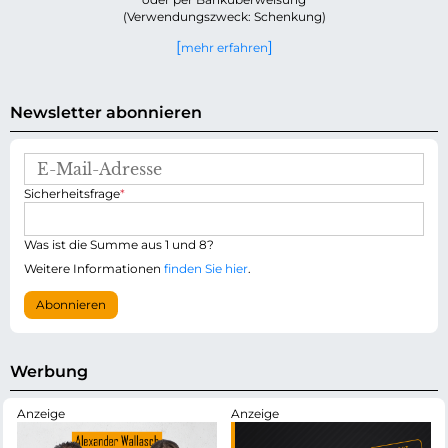
(Verwendungszweck: Schenkung)
mehr erfahren
Newsletter abonnieren
E
-
P
Sicherheitsfrage
*
M
f
a
l
i
i
Was ist die Summe aus 1 und 8?
l
c
-
Weitere Informationen
finden Sie hier
.
h
A
t
d
Abonnieren
f
r
e
e
l
s
d
s
Werbung
e