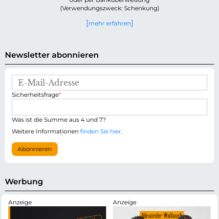
(Verwendungszweck: Schenkung)
mehr erfahren
Newsletter abonnieren
E
-
P
Sicherheitsfrage
*
M
f
a
l
i
i
Was ist die Summe aus 4 und 7?
l
c
-
Weitere Informationen
finden Sie hier
.
h
A
t
d
Abonnieren
f
r
e
e
l
s
d
s
Werbung
e