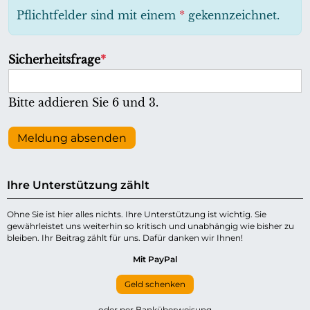
h
Pflichtfelder sind mit einem
*
gekennzeichnet.
t
f
P
Sicherheitsfrage
*
e
f
l
l
Bitte addieren Sie 6 und 3.
d
i
c
Meldung absenden
h
t
Ihre Unterstützung zählt
f
e
Ohne Sie ist hier alles nichts. Ihre Unterstützung ist wichtig. Sie
gewährleistet uns weiterhin so kritisch und unabhängig wie bisher zu
l
bleiben. Ihr Beitrag zählt für uns. Dafür danken wir Ihnen!
d
Mit PayPal
Geld schenken
oder per Banküberweisung