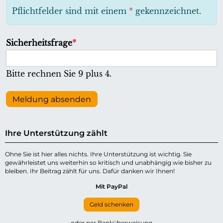
h
Pflichtfelder sind mit einem
*
gekennzeichnet.
t
f
P
Sicherheitsfrage
*
e
f
l
l
Bitte rechnen Sie 9 plus 4.
d
i
c
Meldung absenden
h
t
Ihre Unterstützung zählt
f
e
Ohne Sie ist hier alles nichts. Ihre Unterstützung ist wichtig. Sie
gewährleistet uns weiterhin so kritisch und unabhängig wie bisher zu
l
bleiben. Ihr Beitrag zählt für uns. Dafür danken wir Ihnen!
d
Mit PayPal
Geld schenken
oder per Banküberweisung