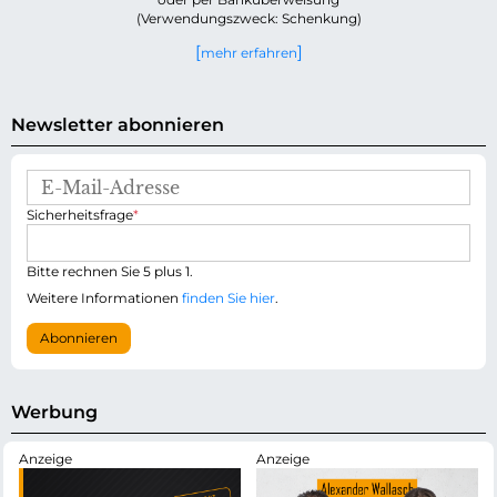
(Verwendungszweck: Schenkung)
mehr erfahren
Newsletter abonnieren
E
-
P
Sicherheitsfrage
*
M
f
a
l
i
i
Bitte rechnen Sie 5 plus 1.
l
c
-
Weitere Informationen
finden Sie hier
.
h
A
t
d
Abonnieren
f
r
e
e
l
s
d
s
Werbung
e