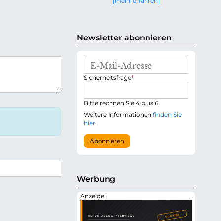
mehr erfahren
g
e
n
Newsletter abonnieren
E
-
P
Sicherheitsfrage
*
M
f
a
l
i
i
Bitte rechnen Sie 4 plus 6.
l
c
-
Weitere Informationen
finden Sie
h
A
hier
.
t
d
f
r
Abonnieren
e
e
l
s
d
s
e
Werbung