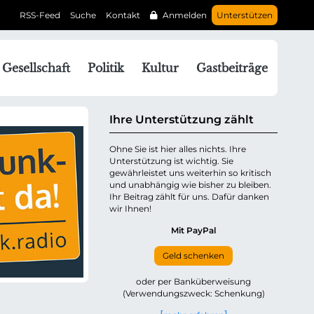
RSS-Feed
Suche
Kontakt
Anmelden
Unterstützen
N
Gesellschaft
Politik
Kultur
Gastbeiträge
a
v
g
Ihre Unterstützung zählt
a
Ohne Sie ist hier alles nichts. Ihre
Unterstützung ist wichtig. Sie
o
gewährleistet uns weiterhin so kritisch
n
und unabhängig wie bisher zu bleiben.
ü
Ihr Beitrag zählt für uns. Dafür danken
wir Ihnen!
b
e
Mit PayPal
Geld schenken
p
oder per Banküberweisung
(Verwendungszweck: Schenkung)
n