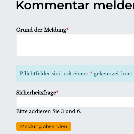
Kommentar melde
P
Grund der Meldung
*
f
l
i
c
h
Pflichtfelder sind mit einem
*
gekennzeichnet.
t
f
P
Sicherheitsfrage
*
e
f
l
l
Bitte addieren Sie 3 und 6.
d
i
c
Meldung absenden