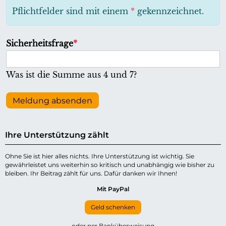
h
Pflichtfelder sind mit einem
*
gekennzeichnet.
t
f
P
Sicherheitsfrage
*
e
f
l
l
Was ist die Summe aus 4 und 7?
d
i
c
Meldung absenden
h
t
Ihre Unterstützung zählt
f
e
Ohne Sie ist hier alles nichts. Ihre Unterstützung ist wichtig. Sie
gewährleistet uns weiterhin so kritisch und unabhängig wie bisher zu
l
bleiben. Ihr Beitrag zählt für uns. Dafür danken wir Ihnen!
d
Mit PayPal
Geld schenken
oder per Banküberweisung