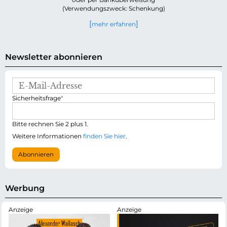
(Verwendungszweck: Schenkung)
mehr erfahren
Newsletter abonnieren
E
-
P
Sicherheitsfrage
*
M
f
a
l
i
i
Bitte rechnen Sie 2 plus 1.
l
c
-
Weitere Informationen
finden Sie hier
.
h
A
t
d
Abonnieren
f
r
e
e
l
s
d
s
Werbung
e