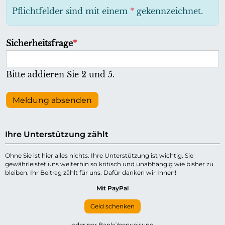
h
Pflichtfelder sind mit einem
*
gekennzeichnet.
t
f
P
Sicherheitsfrage
*
e
f
l
l
Bitte addieren Sie 2 und 5.
d
i
c
Meldung absenden
h
t
Ihre Unterstützung zählt
f
e
Ohne Sie ist hier alles nichts. Ihre Unterstützung ist wichtig. Sie
gewährleistet uns weiterhin so kritisch und unabhängig wie bisher zu
l
bleiben. Ihr Beitrag zählt für uns. Dafür danken wir Ihnen!
d
Mit PayPal
Geld schenken
oder per Banküberweisung