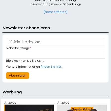
(Verwendungszweck: Schenkung)
mehr erfahren
Newsletter abonnieren
E
-
P
Sicherheitsfrage
*
M
f
a
l
i
i
Bitte rechnen Sie 5 plus 4.
l
c
-
Weitere Informationen
finden Sie hier
.
h
A
t
d
Abonnieren
f
r
e
e
l
s
d
s
Werbung
e