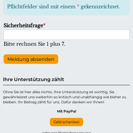
h
Pflichtfelder sind mit einem
*
gekennzeichnet.
t
f
P
Sicherheitsfrage
*
e
f
l
l
Bitte rechnen Sie 1 plus 7.
d
i
c
Meldung absenden
h
t
Ihre Unterstützung zählt
f
e
Ohne Sie ist hier alles nichts. Ihre Unterstützung ist wichtig. Sie
gewährleistet uns weiterhin so kritisch und unabhängig wie bisher zu
l
bleiben. Ihr Beitrag zählt für uns. Dafür danken wir Ihnen!
d
Mit PayPal
Geld schenken
oder per Banküberweisung