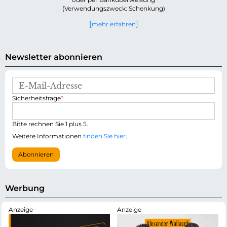
(Verwendungszweck: Schenkung)
mehr erfahren
Newsletter abonnieren
E
-
P
Sicherheitsfrage
*
M
f
a
l
i
i
Bitte rechnen Sie 1 plus 5.
l
c
-
Weitere Informationen
finden Sie hier
.
h
A
t
d
Abonnieren
f
r
e
e
l
s
d
s
Werbung
e