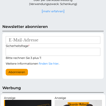
(Verwendungszweck: Schenkung)
mehr erfahren
Newsletter abonnieren
E
-
P
Sicherheitsfrage
*
M
f
a
l
i
i
Bitte rechnen Sie 3 plus 7.
l
c
-
Weitere Informationen
finden Sie hier
.
h
A
t
d
Abonnieren
f
r
e
e
l
s
d
s
Werbung
e