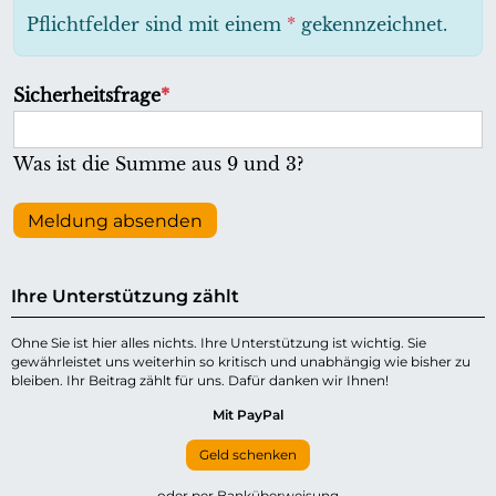
h
Pflichtfelder sind mit einem
*
gekennzeichnet.
t
f
P
Sicherheitsfrage
*
e
f
l
l
Was ist die Summe aus 9 und 3?
d
i
c
Meldung absenden
h
t
Ihre Unterstützung zählt
f
e
Ohne Sie ist hier alles nichts. Ihre Unterstützung ist wichtig. Sie
gewährleistet uns weiterhin so kritisch und unabhängig wie bisher zu
l
bleiben. Ihr Beitrag zählt für uns. Dafür danken wir Ihnen!
d
Mit PayPal
Geld schenken
oder per Banküberweisung