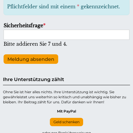
h
Pflichtfelder sind mit einem
*
gekennzeichnet.
t
f
P
Sicherheitsfrage
*
e
f
l
l
Bitte addieren Sie 7 und 4.
d
i
c
Meldung absenden
h
t
Ihre Unterstützung zählt
f
e
Ohne Sie ist hier alles nichts. Ihre Unterstützung ist wichtig. Sie
gewährleistet uns weiterhin so kritisch und unabhängig wie bisher zu
l
bleiben. Ihr Beitrag zählt für uns. Dafür danken wir Ihnen!
d
Mit PayPal
Geld schenken
oder per Banküberweisung