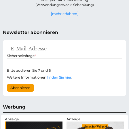
(Verwendungszweck: Schenkung)
mehr erfahren
Newsletter abonnieren
E
-
P
Sicherheitsfrage
*
M
f
a
l
i
i
Bitte addieren Sie 7 und 6.
l
c
-
Weitere Informationen
finden Sie hier
.
h
A
t
d
Abonnieren
f
r
e
e
l
s
d
s
Werbung
e