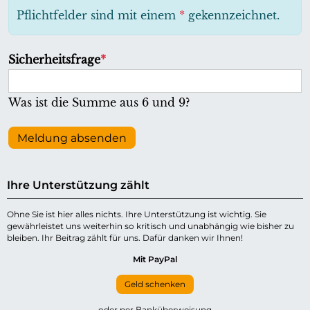
h
Pflichtfelder sind mit einem
*
gekennzeichnet.
t
f
P
Sicherheitsfrage
*
e
f
l
l
Was ist die Summe aus 6 und 9?
d
i
c
Meldung absenden
h
t
Ihre Unterstützung zählt
f
e
Ohne Sie ist hier alles nichts. Ihre Unterstützung ist wichtig. Sie
gewährleistet uns weiterhin so kritisch und unabhängig wie bisher zu
l
bleiben. Ihr Beitrag zählt für uns. Dafür danken wir Ihnen!
d
Mit PayPal
Geld schenken
oder per Banküberweisung