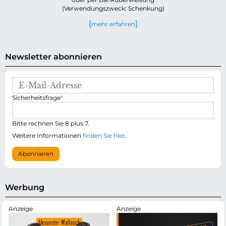
(Verwendungszweck: Schenkung)
mehr erfahren
Newsletter abonnieren
E
-
P
Sicherheitsfrage
*
M
f
a
l
i
i
Bitte rechnen Sie 8 plus 7.
l
c
-
Weitere Informationen
finden Sie hier
.
h
A
t
d
Abonnieren
f
r
e
e
l
s
d
s
Werbung
e