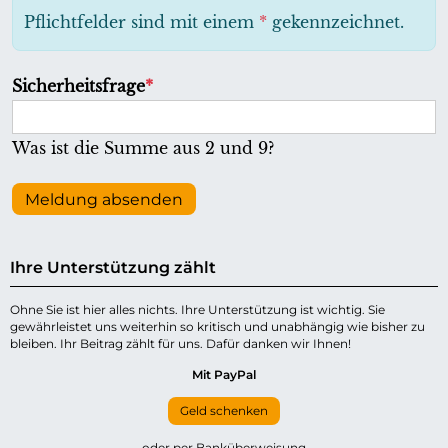
h
Pflichtfelder sind mit einem
*
gekennzeichnet.
t
f
P
Sicherheitsfrage
*
e
f
l
l
Was ist die Summe aus 2 und 9?
d
i
c
Meldung absenden
h
t
Ihre Unterstützung zählt
f
e
Ohne Sie ist hier alles nichts. Ihre Unterstützung ist wichtig. Sie
gewährleistet uns weiterhin so kritisch und unabhängig wie bisher zu
l
bleiben. Ihr Beitrag zählt für uns. Dafür danken wir Ihnen!
d
Mit PayPal
Geld schenken
oder per Banküberweisung