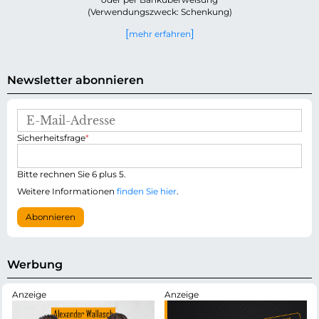
(Verwendungszweck: Schenkung)
mehr erfahren
Newsletter abonnieren
E
-
P
Sicherheitsfrage
*
M
f
a
l
i
i
Bitte rechnen Sie 6 plus 5.
l
c
-
Weitere Informationen
finden Sie hier
.
h
A
t
d
Abonnieren
f
r
e
e
l
s
d
s
Werbung
e