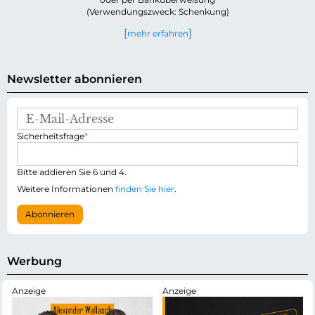
(Verwendungszweck: Schenkung)
mehr erfahren
Newsletter abonnieren
E
-
P
Sicherheitsfrage
*
M
f
a
l
i
i
Bitte addieren Sie 6 und 4.
l
c
-
Weitere Informationen
finden Sie hier
.
h
A
t
d
Abonnieren
f
r
e
e
l
s
d
s
Werbung
e