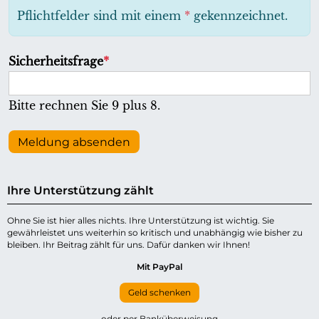
h
Pflichtfelder sind mit einem
*
gekennzeichnet.
t
f
P
Sicherheitsfrage
*
e
f
l
l
Bitte rechnen Sie 9 plus 8.
d
i
c
Meldung absenden
h
t
Ihre Unterstützung zählt
f
e
Ohne Sie ist hier alles nichts. Ihre Unterstützung ist wichtig. Sie
gewährleistet uns weiterhin so kritisch und unabhängig wie bisher zu
l
bleiben. Ihr Beitrag zählt für uns. Dafür danken wir Ihnen!
d
Mit PayPal
Geld schenken
oder per Banküberweisung