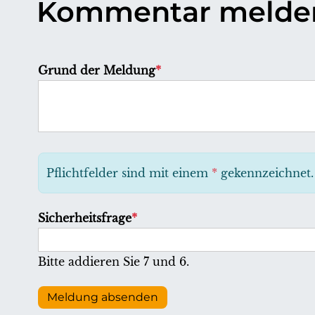
Kommentar melde
P
Grund der Meldung
*
f
l
i
c
h
Pflichtfelder sind mit einem
*
gekennzeichnet.
t
f
P
Sicherheitsfrage
*
e
f
l
l
Bitte addieren Sie 7 und 6.
d
i
c
Meldung absenden