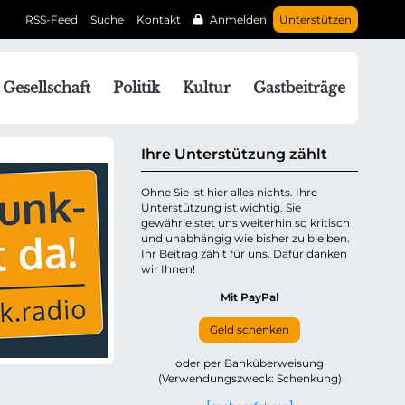
RSS-Feed
Suche
Kontakt
Anmelden
Unterstützen
N
Gesellschaft
Politik
Kultur
Gastbeiträge
a
v
g
Ihre Unterstützung zählt
a
Ohne Sie ist hier alles nichts. Ihre
Unterstützung ist wichtig. Sie
o
gewährleistet uns weiterhin so kritisch
n
und unabhängig wie bisher zu bleiben.
ü
Ihr Beitrag zählt für uns. Dafür danken
wir Ihnen!
b
e
Mit PayPal
Geld schenken
p
oder per Banküberweisung
(Verwendungszweck: Schenkung)
n