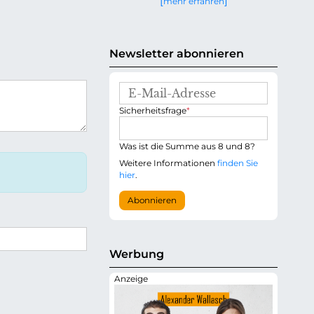
mehr erfahren
g
e
n
Newsletter abonnieren
E
-
P
Sicherheitsfrage
*
M
f
a
l
i
i
Was ist die Summe aus 8 und 8?
l
c
-
Weitere Informationen
finden Sie
h
A
hier
.
t
d
f
r
Abonnieren
e
e
l
s
d
s
e
Werbung