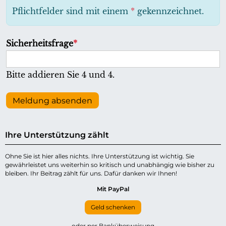
h
Pflichtfelder sind mit einem
*
gekennzeichnet.
t
f
P
Sicherheitsfrage
*
e
f
l
l
Bitte addieren Sie 4 und 4.
d
i
c
Meldung absenden
h
t
Ihre Unterstützung zählt
f
e
Ohne Sie ist hier alles nichts. Ihre Unterstützung ist wichtig. Sie
gewährleistet uns weiterhin so kritisch und unabhängig wie bisher zu
l
bleiben. Ihr Beitrag zählt für uns. Dafür danken wir Ihnen!
d
Mit PayPal
Geld schenken
oder per Banküberweisung