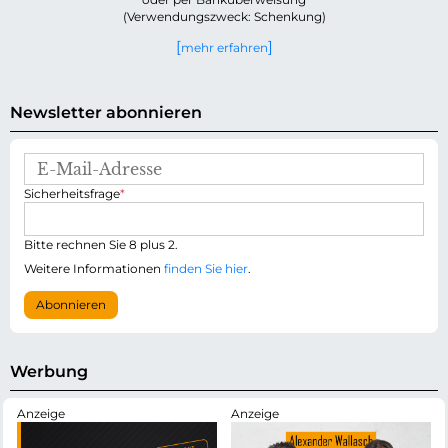
(Verwendungszweck: Schenkung)
mehr erfahren
Newsletter abonnieren
E
-
P
Sicherheitsfrage
*
M
f
a
l
i
i
Bitte rechnen Sie 8 plus 2.
l
c
-
Weitere Informationen
finden Sie hier
.
h
A
t
d
Abonnieren
f
r
e
e
l
s
d
s
Werbung
e