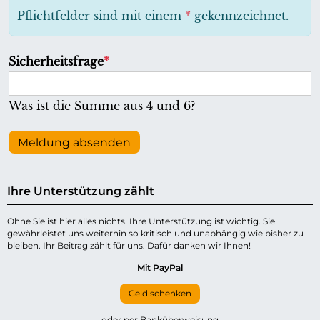
h
Pflichtfelder sind mit einem
*
gekennzeichnet.
t
f
P
Sicherheitsfrage
*
e
f
l
l
Was ist die Summe aus 4 und 6?
d
i
c
Meldung absenden
h
t
Ihre Unterstützung zählt
f
e
Ohne Sie ist hier alles nichts. Ihre Unterstützung ist wichtig. Sie
gewährleistet uns weiterhin so kritisch und unabhängig wie bisher zu
l
bleiben. Ihr Beitrag zählt für uns. Dafür danken wir Ihnen!
d
Mit PayPal
Geld schenken
oder per Banküberweisung