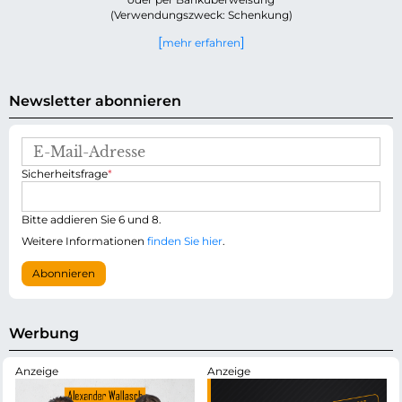
(Verwendungszweck: Schenkung)
mehr erfahren
Newsletter abonnieren
E
-
P
Sicherheitsfrage
*
M
f
a
l
i
i
Bitte addieren Sie 6 und 8.
l
c
-
Weitere Informationen
finden Sie hier
.
h
A
t
d
Abonnieren
f
r
e
e
l
s
d
s
Werbung
e