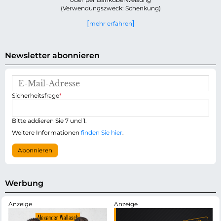
(Verwendungszweck: Schenkung)
mehr erfahren
Newsletter abonnieren
E
-
P
Sicherheitsfrage
*
M
f
a
l
i
i
Bitte addieren Sie 7 und 1.
l
c
-
Weitere Informationen
finden Sie hier
.
h
A
t
d
Abonnieren
f
r
e
e
l
s
d
s
Werbung
e