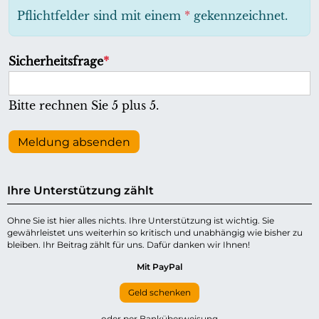
h
Pflichtfelder sind mit einem
*
gekennzeichnet.
t
f
P
Sicherheitsfrage
*
e
f
l
l
Bitte rechnen Sie 5 plus 5.
d
i
c
Meldung absenden
h
t
Ihre Unterstützung zählt
f
e
Ohne Sie ist hier alles nichts. Ihre Unterstützung ist wichtig. Sie
gewährleistet uns weiterhin so kritisch und unabhängig wie bisher zu
l
bleiben. Ihr Beitrag zählt für uns. Dafür danken wir Ihnen!
d
Mit PayPal
Geld schenken
oder per Banküberweisung