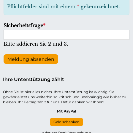
h
Pflichtfelder sind mit einem
*
gekennzeichnet.
t
f
P
Sicherheitsfrage
*
e
f
l
l
Bitte addieren Sie 2 und 3.
d
i
c
Meldung absenden
h
t
Ihre Unterstützung zählt
f
e
Ohne Sie ist hier alles nichts. Ihre Unterstützung ist wichtig. Sie
gewährleistet uns weiterhin so kritisch und unabhängig wie bisher zu
l
bleiben. Ihr Beitrag zählt für uns. Dafür danken wir Ihnen!
d
Mit PayPal
Geld schenken
oder per Banküberweisung