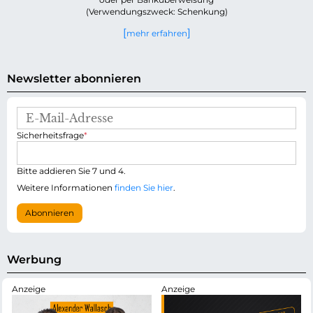
(Verwendungszweck: Schenkung)
mehr erfahren
Newsletter abonnieren
E
-
P
Sicherheitsfrage
*
M
f
a
l
i
i
Bitte addieren Sie 7 und 4.
l
c
-
Weitere Informationen
finden Sie hier
.
h
A
t
d
Abonnieren
f
r
e
e
l
s
d
s
Werbung
e