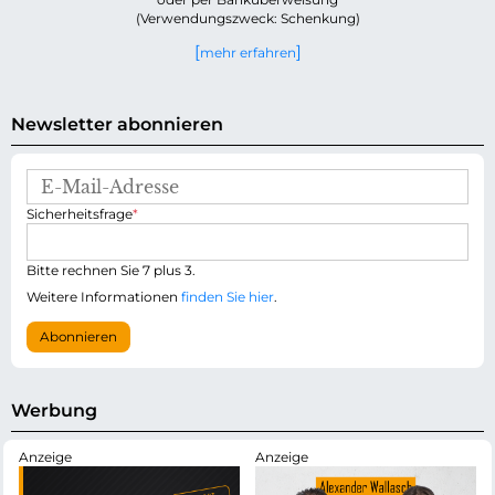
(Verwendungszweck: Schenkung)
mehr erfahren
Newsletter abonnieren
E
-
P
Sicherheitsfrage
*
M
f
a
l
i
i
Bitte rechnen Sie 7 plus 3.
l
c
-
Weitere Informationen
finden Sie hier
.
h
A
t
d
Abonnieren
f
r
e
e
l
s
d
s
Werbung
e