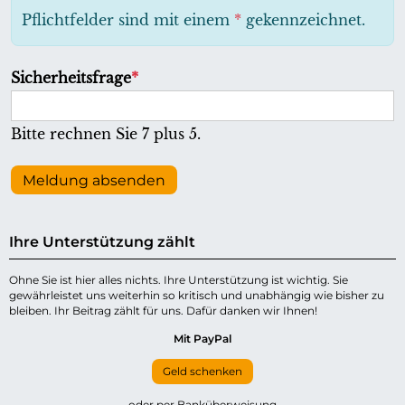
h
Pflichtfelder sind mit einem
*
gekennzeichnet.
t
f
P
Sicherheitsfrage
*
e
f
l
l
Bitte rechnen Sie 7 plus 5.
d
i
c
Meldung absenden
h
t
Ihre Unterstützung zählt
f
e
Ohne Sie ist hier alles nichts. Ihre Unterstützung ist wichtig. Sie
gewährleistet uns weiterhin so kritisch und unabhängig wie bisher zu
l
bleiben. Ihr Beitrag zählt für uns. Dafür danken wir Ihnen!
d
Mit PayPal
Geld schenken
oder per Banküberweisung