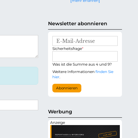
mehr erfahren
g
e
n
Newsletter abonnieren
E
-
P
Sicherheitsfrage
*
M
f
a
l
i
i
Was ist die Summe aus 4 und 9?
l
c
-
Weitere Informationen
finden Sie
h
A
hier
.
t
d
f
r
Abonnieren
e
e
l
s
d
s
e
Werbung