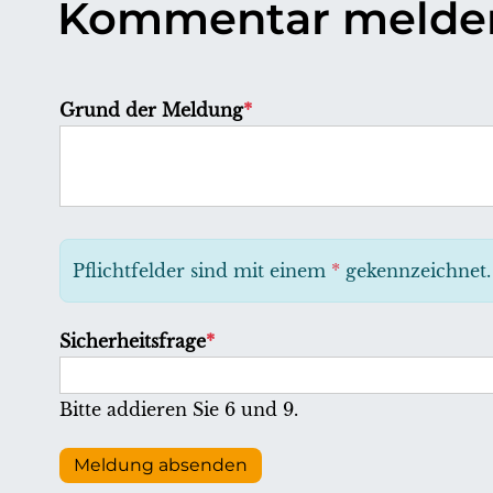
Kommentar melde
P
Grund der Meldung
*
f
l
i
c
h
Pflichtfelder sind mit einem
*
gekennzeichnet.
t
f
P
Sicherheitsfrage
*
e
f
l
l
Bitte addieren Sie 6 und 9.
d
i
c
Meldung absenden