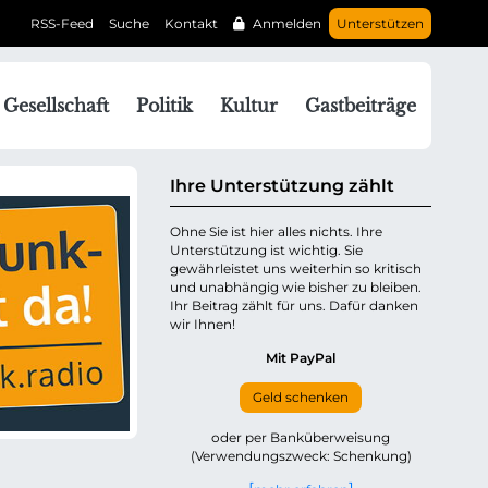
RSS-Feed
Suche
Kontakt
Anmelden
Unterstützen
N
Gesellschaft
Politik
Kultur
Gastbeiträge
a
v
g
Ihre Unterstützung zählt
a
Ohne Sie ist hier alles nichts. Ihre
Unterstützung ist wichtig. Sie
o
gewährleistet uns weiterhin so kritisch
n
und unabhängig wie bisher zu bleiben.
ü
Ihr Beitrag zählt für uns. Dafür danken
wir Ihnen!
b
e
Mit PayPal
Geld schenken
p
oder per Banküberweisung
(Verwendungszweck: Schenkung)
n