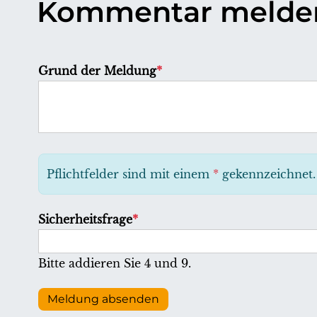
Kommentar melde
P
Grund der Meldung
*
f
l
i
c
h
Pflichtfelder sind mit einem
*
gekennzeichnet.
t
f
P
Sicherheitsfrage
*
e
f
l
l
Bitte addieren Sie 4 und 9.
d
i
c
Meldung absenden