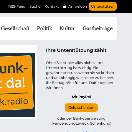
RSS-Feed
Suche
Kontakt
Anmelden
Unterstützen
N
Gesellschaft
Politik
Kultur
Gastbeiträge
a
v
g
Ihre Unterstützung zählt
a
Ohne Sie ist hier alles nichts. Ihre
Unterstützung ist wichtig. Sie
o
gewährleistet uns weiterhin so kritisch
n
und unabhängig wie bisher zu bleiben.
ü
Ihr Beitrag zählt für uns. Dafür danken
wir Ihnen!
b
e
Mit PayPal
Geld schenken
p
oder per Banküberweisung
(Verwendungszweck: Schenkung)
n