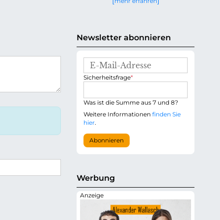
mehr erfahren
g
e
n
Newsletter abonnieren
E
-
P
Sicherheitsfrage
*
M
f
a
l
i
i
Was ist die Summe aus 7 und 8?
l
c
-
Weitere Informationen
finden Sie
h
A
hier
.
t
d
f
r
Abonnieren
e
e
l
s
d
s
e
Werbung